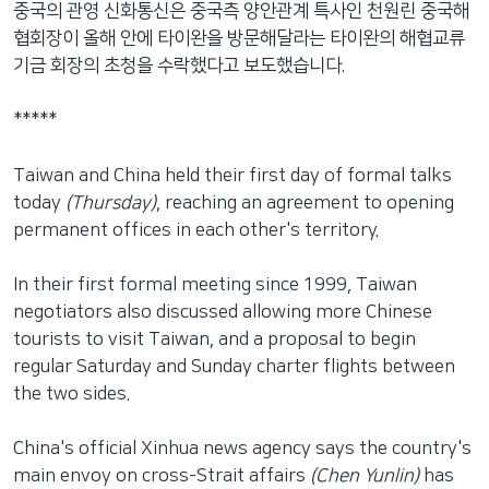
중국의 관영 신화통신은 중국측 양안관계 특사인 천원린 중국해
네
협회장이 올해 안에 타이완을 방문해달라는 타이완의 해협교류
비
기금 회장의 초청을 수락했다고 보도했습니다.
게
이
*****
션
으
Taiwan and China held their first day of formal talks
로
today
(Thursday)
, reaching an agreement to opening
이
permanent offices in each other's territory.
동
검
In their first formal meeting since 1999, Taiwan
색
negotiators also discussed allowing more Chinese
으
tourists to visit Taiwan, and a proposal to begin
로
regular Saturday and Sunday charter flights between
이
the two sides.
등
China's official Xinhua news agency says the country's
main envoy on cross-Strait affairs
(Chen Yunlin)
has