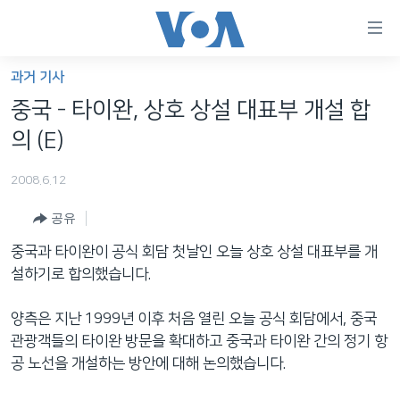
연
결
가
과거 기사
한반도
능
중국 - 타이완, 상호 상설 대표부 개설 합
세계
링
의 (E)
VOD
크
2008.6.12
라디오
메
인
공유
프로그램
콘
FOLLOW US
중국과 타이완이 공식 회담 첫날인 오늘 상호 상설 대표부를 개
주파수 안내
텐
설하기로 합의했습니다.
츠
로
양측은 지난 1999년 이후 처음 열린 오늘 공식 회담에서, 중국
언어 선택
이
관광객들의 타이완 방문을 확대하고 중국과 타이완 간의 정기 항
동
공 노선을 개설하는 방안에 대해 논의했습니다.
메
인