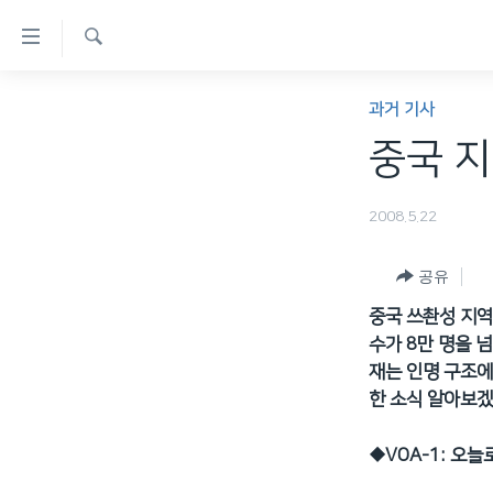
연
결
검
가
한반도
색
과거 기사
능
세계
중국 지
링
VOD
크
2008.5.22
라디오
메
프로그램
인
공유
콘
주파수 안내
중국 쓰촨성 지역
텐
수가 8만 명을 
츠
재는 인명 구조에
로
한 소식 알아보겠
이
동
◆
VOA-1: 오
메
인