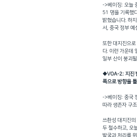
->베이징: 오늘
네
51 명을 기록했
비
밝혔습니다. 하지
게
서, 중국 정부 
이
션
또한 대지진으로 
으
다. 이런 가운데
로
일부 산이 붕괴될
이
동
검
◆
VOA-2: 지
색
쪽으로 방향을 
으
로
->베이징: 중국
이
따라 생존자 구
등
쓰촨성 대지진의 
두 철수하고, 오
발굴과 처리를 위