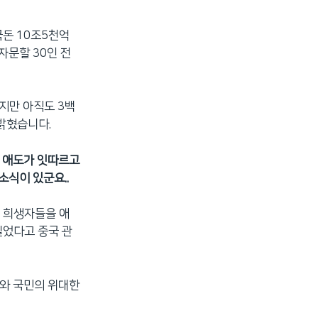
국돈 10조5천억
자문할 30인 전
지만 아직도 3백
밝혔습니다.
의 애도가 잇따르고
소식이 있군요..
국 희생자들을 애
빌었다고 중국 관
부와 국민의 위대한