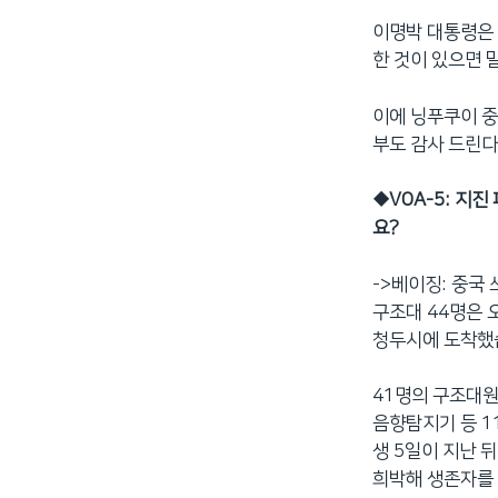
이명박 대통령은 
한 것이 있으면 
이에 닝푸쿠이 중
부도 감사 드린다
◆
VOA-5: 지
요?
->베이징: 중국
구조대 44명은 
청두시에 도착했
41명의 구조대원
음향탐지기 등 1
생 5일이 지난 
희박해 생존자를 