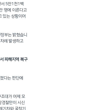
면서 5만1천1백
9만 명에 이른다고
고 있는 상황이어
 민정부는 밝혔습니
여 차례 발생하고
서 피해지역 복구
어졌다는 판단에
구조대가 어제 모
무장경찰만이 시신
쓰레기차와 굴착기