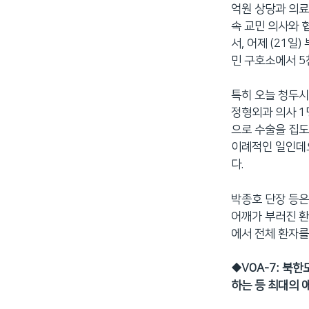
억원 상당과 의료
속 교민 의사와 
서, 어제 (21
민 구호소에서 5
특히 오늘 청두
정형외과 의사 1
으로 수술을 집도
이례적인 일인데요
다.
박종호 단장 등은
어깨가 부러진 환
에서 전체 환자를
◆
VOA-7: 북
하는 등 최대의 