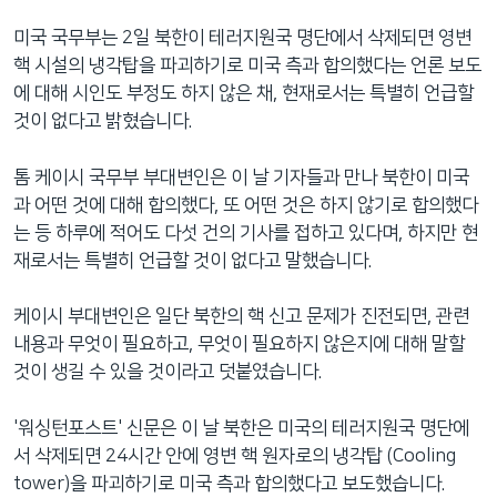
네
미국 국무부는 2일 북한이 테러지원국 명단에서 삭제되면 영변
비
핵 시설의 냉각탑을 파괴하기로 미국 측과 합의했다는 언론 보도
게
에 대해 시인도 부정도 하지 않은 채, 현재로서는 특별히 언급할
이
것이 없다고 밝혔습니다.
션
으
톰 케이시 국무부 부대변인은 이 날 기자들과 만나 북한이 미국
로
과 어떤 것에 대해 합의했다, 또 어떤 것은 하지 않기로 합의했다
이
는 등 하루에 적어도 다섯 건의 기사를 접하고 있다며, 하지만 현
동
재로서는 특별히 언급할 것이 없다고 말했습니다.
검
색
케이시 부대변인은 일단 북한의 핵 신고 문제가 진전되면, 관련
으
내용과 무엇이 필요하고, 무엇이 필요하지 않은지에 대해 말할
로
것이 생길 수 있을 것이라고 덧붙였습니다.
이
등
'워싱턴포스트' 신문은 이 날 북한은 미국의 테러지원국 명단에
서 삭제되면 24시간 안에 영변 핵 원자로의 냉각탑 (Cooling
tower)을 파괴하기로 미국 측과 합의했다고 보도했습니다.