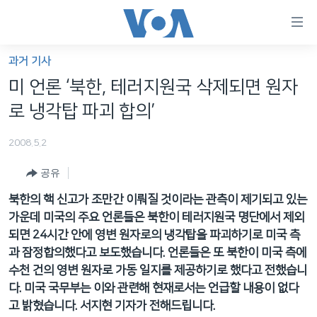
연
결
가
과거 기사
한반도
능
미 언론 ‘북한, 테러지원국 삭제되면 원자
세계
링
로 냉각탑 파괴 합의’
VOD
크
2008.5.2
라디오
메
인
공유
프로그램
콘
FOLLOW US
북한의 핵 신고가 조만간 이뤄질 것이라는 관측이 제기되고 있는
주파수 안내
텐
가운데 미국의 주요 언론들은 북한이 테러지원국 명단에서 제외
츠
되면 24시간 안에 영변 원자로의 냉각탑을 파괴하기로 미국 측
로
과 잠정합의했다고 보도했습니다. 언론들은 또 북한이 미국 측에
언어 선택
이
수천 건의 영변 원자로 가동 일지를 제공하기로 했다고 전했습니
동
다. 미국 국무부는 이와 관련해 현재로서는 언급할 내용이 없다
메
고 밝혔습니다. 서지현 기자가 전해드립니다.
인