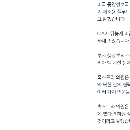
미국 중앙정보국 
네
기 제조용 플루토
비
고 밝혔습니다.
게
이
CIA가 뒤늦게 
션
타내고 있습니다.
으
로
부시 행정부의 주
이
리아 핵 시설 문
동
검
색
혹스트라 의원은 
으
와 북한 간의 협
로
여러 가지 의문
이
등
혹스트라 의원은 
게 했다면 하원 
것이라고 말했습