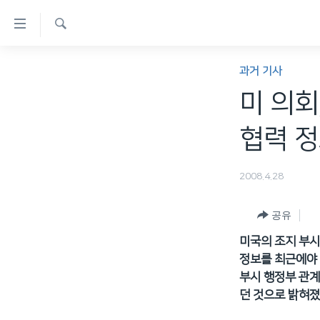
연
결
검
가
한반도
색
과거 기사
능
세계
미 의회
링
VOD
크
협력 정
라디오
메
프로그램
인
2008.4.28
콘
주파수 안내
텐
공유
츠
미국의 조지 부시
로
정보를 최근에야 
이
부시 행정부 관계
동
던 것으로 밝혀졌
메
인