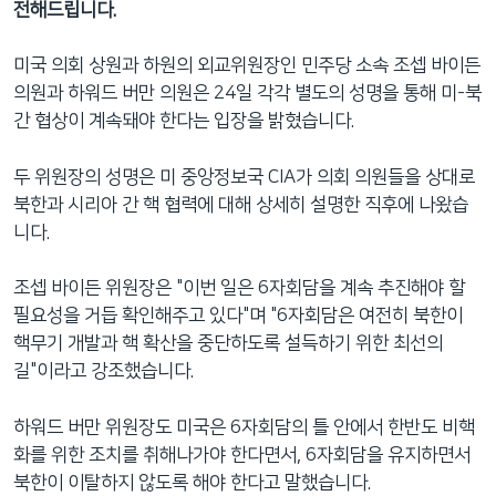
전해드립니다.
네
비
미국 의회 상원과 하원의 외교위원장인 민주당 소속 조셉 바이든
게
의원과 하워드 버만 의원은 24일 각각 별도의 성명을 통해 미-북
이
간 협상이 계속돼야 한다는 입장을 밝혔습니다.
션
으
두 위원장의 성명은 미 중앙정보국 CIA가 의회 의원들을 상대로
로
북한과 시리아 간 핵 협력에 대해 상세히 설명한 직후에 나왔습
이
니다.
동
검
조셉 바이든 위원장은 "이번 일은 6자회담을 계속 추진해야 할
색
필요성을 거듭 확인해주고 있다"며 "6자회담은 여전히 북한이
으
핵무기 개발과 핵 확산을 중단하도록 설득하기 위한 최선의
로
길"이라고 강조했습니다.
이
등
하워드 버만 위원장도 미국은 6자회담의 틀 안에서 한반도 비핵
화를 위한 조치를 취해나가야 한다면서, 6자회담을 유지하면서
북한이 이탈하지 않도록 해야 한다고 말했습니다.