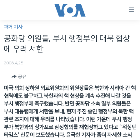
연
결
가
과거 기사
한반도
능
공화당 의원들, 부시 행정부의 대북 협상
세계
링
에 우려 서한
VOD
크
2008.4.25
라디오
메
인
공유
프로그램
콘
FOLLOW US
미국 의회 상하원 외교위원회의 위원장들은 북한과 시리아 간 핵
주파수 안내
텐
협력에도 불구하고 북한과의 핵 협상을 계속 추진해 나갈 것을
츠
부시 행정부에 촉구했습니다. 반면 공화당 소속 일부 의원들은
로
부시 대통령에게 서한을 보내, 현재 추진 중인 행정부의 북한 핵
언어 선택
이
관련 조치에 대해 우려를 나타냈습니다. 이런 가운데 부시 행정
동
부가 북한과의 싱가포르 잠정합의를 재협상하고 있다고 `워싱턴
메
타임스' 신문이 보도했습니다. 윤국한 기자가 좀더 자세한 소식
인