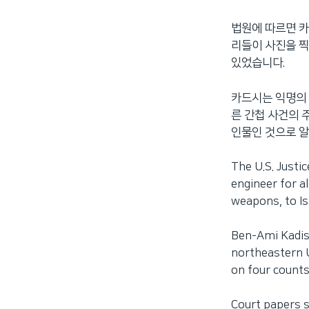
네
법원에 따르면 카
비
리들이 사진을 찍
게
있었습니다.
이
션
카드시는 익명의 
으
른 간첩 사건의 
로
인물인 것으로 알
이
동
검
The U.S. Justi
색
engineer for al
으
weapons, to Is
로
이
Ben-Ami Kadish
등
northeastern U
on four counts
Court papers 