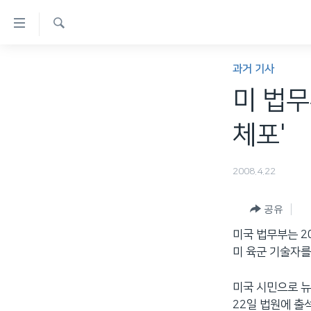
연
결
검
가
한반도
색
과거 기사
능
세계
미 법무
링
VOD
크
체포'
라디오
메
프로그램
인
2008.4.22
콘
주파수 안내
텐
공유
츠
미국 법무부는 2
로
미 육군 기술자를
이
동
미국 시민으로 뉴
메
22일 법원에 출
인