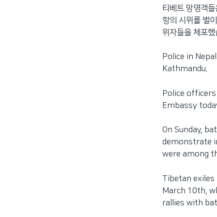
티베트 망명객들은
네
항의 시위를 벌이
비
위자들을 체포했
게
이
션
Police in Nepa
으
Kathmandu.
로
이
Police officer
동
Embassy today 
검
색
On Sunday, bat
으
demonstrate i
로
were among t
이
등
Tibetan exiles
March 10th, wh
rallies with b