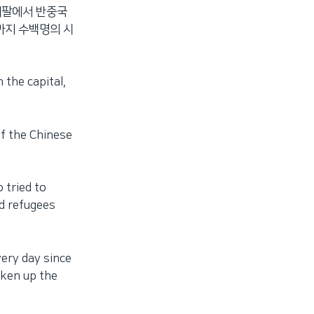
네팔에서 반중국
까지 수백명의 시
 the capital,
of the Chinese
 tried to
d refugees
very day since
oken up the