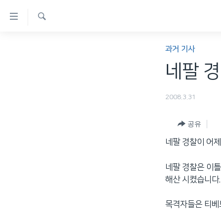
연
결
검
가
한반도
색
과거 기사
능
세계
네팔 경
링
VOD
크
2008.3.31
라디오
메
프로그램
인
공유
콘
주파수 안내
네팔 경찰이 어제
텐
츠
네팔 경찰은 이틀
로
해산 시켰습니다.
이
동
목격자들은 티베
메
인