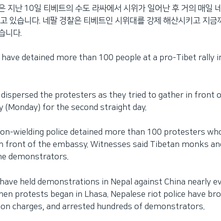
 지난 10일 티베트의 수도 라싸에서 시위가 일어난 후 거의 매일 
고 있습니다. 네팔 경찰은 티베트인 시위대를 강제 해산시키고 지금
습니다.
l have detained more than 100 people at a pro-Tibet rally in
s dispersed the protesters as they tried to gather in front 
(Monday) for the second straight day.
on-wielding police detained more than 100 protesters who
n front of the embassy. Witnesses said Tibetan monks an
he demonstrators.
 have held demonstrations in Nepal against China nearly e
en protests began in Lhasa. Nepalese riot police have br
aton charges, and arrested hundreds of demonstrators.