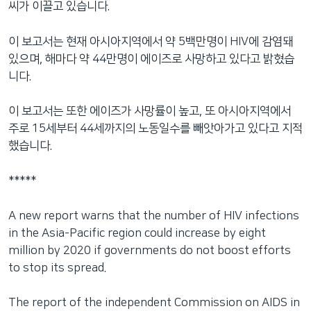
씨가 이끌고 있습니다.
네
비
이 보고서는 현재 아시아지역에서 약 5백만명이 HIV에 감염돼
게
있으며, 해마다 약 44만명이 에이즈로 사망하고 있다고 밝혔습
이
니다.
션
으
이 보고서는 또한 에이즈가 사망률이 높고, 또 아시아지역에서
로
주로 15세부터 44세까지의 노동일수를 빼앗아가고 있다고 지적
이
했습니다.
동
검
*****
색
으
A new report warns that the number of HIV infections
로
in the Asia-Pacific region could increase by eight
이
million by 2020 if governments do not boost efforts
등
to stop its spread.
The report of the independent Commission on AIDS in