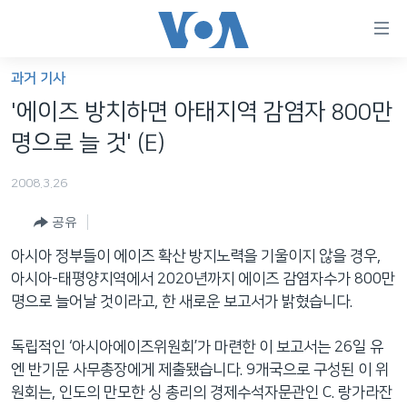
연
결
가
과거 기사
한반도
능
'에이즈 방치하면 아태지역 감염자 800만
세계
링
명으로 늘 것' (E)
VOD
크
2008.3.26
라디오
메
인
공유
프로그램
콘
FOLLOW US
아시아 정부들이 에이즈 확산 방지노력을 기울이지 않을 경우,
주파수 안내
텐
아시아-태평양지역에서 2020년까지 에이즈 감염자수가 800만
츠
명으로 늘어날 것이라고, 한 새로운 보고서가 밝혔습니다.
로
언어 선택
이
독립적인 ‘아시아에이즈위원회’가 마련한 이 보고서는 26일 유
동
엔 반기문 사무총장에게 제출됐습니다. 9개국으로 구성된 이 위
메
원회는, 인도의 만모한 싱 총리의 경제수석자문관인 C. 랑가라잔
인