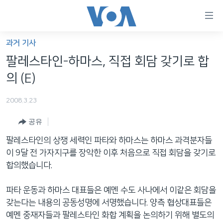
연
결
가
과거 기사
한반도
능
팔레스타인-하마스, 직접 회담 갖기로 합
세계
링
의 (E)
VOD
크
2008.3.23
라디오
메
인
공유
프로그램
콘
FOLLOW US
팔레스타인의 상쟁 세력인 파타와 하마스는 하마스 과격분자들
주파수 안내
텐
이 9달 전 가자지구를 장악한 이후 처음으로 직접 회담을 갖기로
츠
합의했습니다.
로
언어 선택
이
파타 운동과 하마스 대표들은 예멘 수도 사나에서 이같은 회담을
동
갖는다는 내용의 공동성명에 서명했습니다. 양측 협상대표들은
메
예멘 중재자들과 팔레스타인 화합 계획을 논의하기 위해 별도의
인