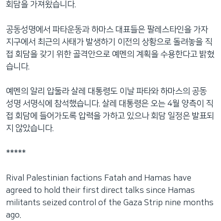
회담을 가져왔습니다.
네
비
공동성명에서 파타운동과 하마스 대표들은 팔레스타인을 가자
게
지구에서 최근의 사태가 발생하기 이전의 상황으로 돌려놓을 직
이
접 회담을 갖기 위한 골격안으로 예멘의 계획을 수용한다고 밝혔
션
습니다.
으
로
예멘의 알리 압둘라 살레 대통령도 이날 파타와 하마스의 공동
이
성명 서명식에 참석했습니다. 살레 대통령은 오는 4월 양측이 직
동
접 회담에 들어가도록 압력을 가하고 있으나 회담 일정은 발표되
검
지 않았습니다.
색
으
*****
로
이
Rival Palestinian factions Fatah and Hamas have
등
agreed to hold their first direct talks since Hamas
militants seized control of the Gaza Strip nine months
ago.