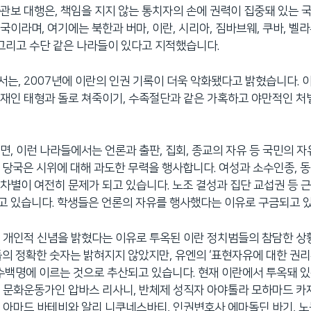
관보 대행은, 책임을 지지 않는 통치자의 손에 권력이 집중돼 있는 
국이라며, 여기에는 북한과 버마, 이란, 시리아, 짐바브웨, 쿠바, 벨
 그리고 수단 같은 나라들이 있다고 지적했습니다.
는, 2007년에 이란의 인권 기록이 더욱 악화됐다고 밝혔습니다. 
재인 태형과 돌로 쳐죽이기, 수족절단과 같은 가혹하고 야만적인 처
면, 이런 나라들에서는 언론과 출판, 집회, 종교의 자유 등 국민의 
 당국은 시위에 대해 과도한 무력을 행사합니다. 여성과 소수인종, 
차별이 여전히 문제가 되고 있습니다. 노조 결성과 집단 교섭권 등 
 있습니다. 학생들은 언론의 자유를 행사했다는 이유로 구금되고 
 개인적 신념을 밝혔다는 이유로 투옥된 이란 정치범들의 참담한 
들의 정확한 숫자는 밝혀지지 않았지만, 유엔의 ‘표현자유에 대한 권
 수백명에 이르는 것으로 추산되고 있습니다. 현재 이란에서 투옥돼 
 문화운동가인 압바스 리사니, 반체제 성직자 아야톨라 모하마드 
 아마드 바테비와 알리 니쿠네스바티, 인권변호사 에마돌딘 바기, 