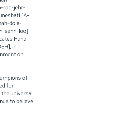
lah
roo-jehr-
unesbati [A-
mah-dole-
h-sahn-loo]
cates Hana
EH]. In
ernment on
champions of
ed for
 the universal
nue to believe