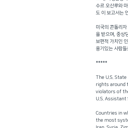
수르 오산루와 마
도 이 보고서는 
미국의 콘돌리자 
을 받으며, 중상
보편적 가치인 인
용기있는 사람들
*****
The U.S. State
rights around 
violators of th
U.S. Assistant
Countries in w
the most syste
Iran, Syria, Z