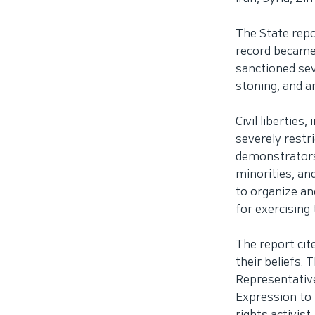
The State repo
record became 
sanctioned sev
stoning, and a
Civil liberties
severely restr
demonstrators.
minorities, an
to organize an
for exercising
The report cite
their beliefs.
Representativ
Expression to 