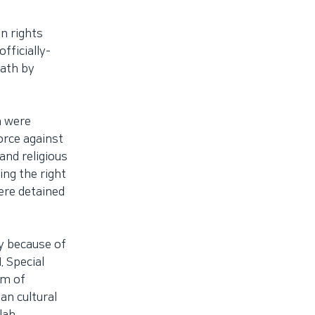
n rights
fficially-
eath by
n were
orce against
and religious
ng the right
were detained
ly because of
. Special
om of
an cultural