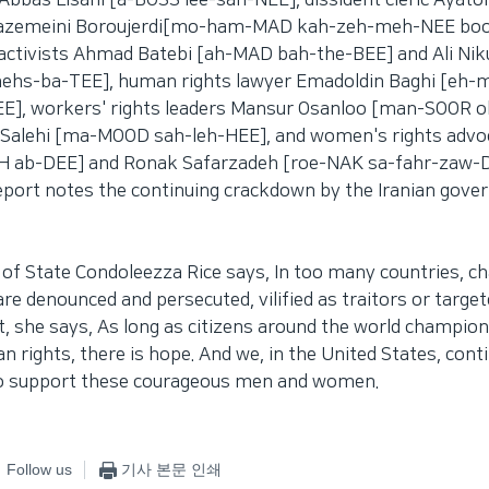
t Abbas Lisani [a-BOSS lee-sah-NEE], dissident cleric Ayatol
emeini Boroujerdi[mo-ham-MAD kah-zeh-meh-NEE boo-
 activists Ahmad Batebi [ah-MAD bah-the-BEE] and Ali Nik
ehs-ba-TEE], human rights lawyer Emadoldin Baghi [eh-
], workers' rights leaders Mansur Osanloo [man-SOOR o
alehi [ma-MOOD sah-leh-HEE], and women's rights advo
 ab-DEE] and Ronak Safarzadeh [roe-NAK sa-fahr-zaw-D
report notes the continuing crackdown by the Iranian gov
y of State Condoleezza Rice says, In too many countries, 
re denounced and persecuted, vilified as traitors or target
t, she says, As long as citizens around the world champion
n rights, there is hope. And we, in the United States, conti
y to support these courageous men and women.
Follow us
기사 본문 인쇄