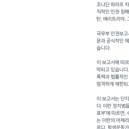
조나단 파라르 차
네
직적인 인권 침해
비
탄, 에리트리아,
게
이
국무부 인권보고서
션
문과 공식적인 제
으
습니다.
로
이
동
이 보고서에 따르
검
약되고 있습니다.
색
폭력과 법률적인 
으
엄격하게 제한되고
로
이
이 보고서는 단지
등
다. 이란 정치범
표부’에 따르면,
는 이란의 아제리
르디, 학생운동가