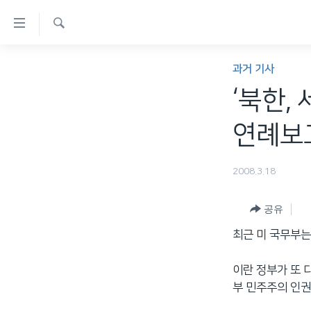
연
결
검
가
한반도
색
과거 기사
능
세계
‘북한,
링
VOD
크
연례보고
라디오
메
프로그램
인
2008.3.18
콘
주파수 안내
텐
공유
츠
최근 미 국무부는
로
이
이란 정부가 또 
동
부 민주주의 인권
메
인