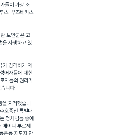
국가들이 가장 조
라루스, 우즈베키스
이란 보안군은 고
벌을 자행하고 있
자유가 엄격하게 제
동성애자들에 대한
근로자들의 권리가
있습니다.
상황을 지적했습니
리수호증진 특별대
있는 정치범들 중에
카제메이니 부르제
노동운동 지도자 만