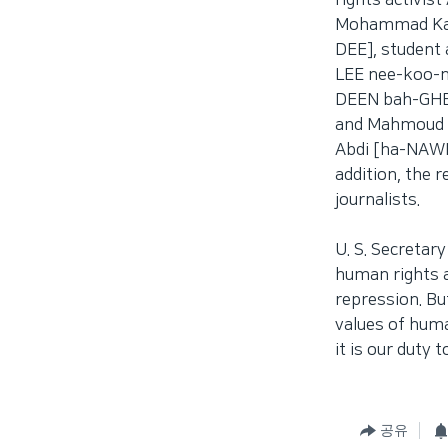
rights activis
Mohammad Kaz
DEE], student
LEE nee-koo-n
DEEN bah-GHEE
and Mahmoud S
Abdi [ha-NAWH
addition, the 
journalists.
U. S. Secretar
human rights a
repression. Bu
values of huma
it is our dut
공유