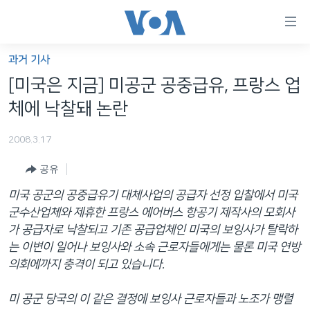
연
결
가
과거 기사
한반도
능
[미국은 지금] 미공군 공중급유, 프랑스 업
세계
링
체에 낙찰돼 논란
VOD
크
2008.3.17
라디오
메
인
공유
프로그램
콘
FOLLOW US
미국 공군의 공중급유기 대체사업의 공급자 선정 입찰에서 미국
주파수 안내
텐
군수산업체와 제휴한 프랑스 에어버스 항공기 제작사의 모회사
츠
가 공급자로 낙찰되고 기존 공급업체인 미국의 보잉사가 탈락하
로
는 이변이 일어나 보잉사와 소속 근로자들에게는 물론 미국 연방
언어 선택
이
의회에까지 충격이 되고 있습니다.
동
메
미 공군 당국의 이 같은 결정에 보잉사 근로자들과 노조가 맹렬
인