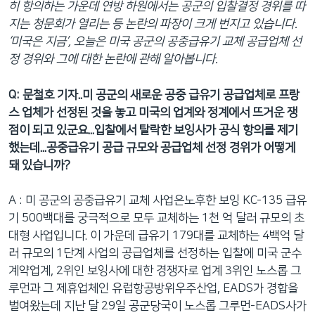
히 항의하는 가운데 연방 하원에서는 공군의 입찰결정 경위를 따
네
지는 청문회가 열리는 등 논란의 파장이 크게 번지고 있습니다.
비
‘미국은 지금’, 오늘은 미국 공군의 공중급유기 교체 공급업체 선
게
정 경위와 그에 대한 논란에 관해 알아봅니다.
이
션
Q: 문철호 기자..미 공군의 새로운 공중 급유기 공급업체로 프랑
으
스 업체가 선정된 것을 놓고 미국의 업계와 정계에서 뜨거운 쟁
로
점이 되고 있군요...입찰에서 탈락한 보잉사가 공식 항의를 제기
이
했는데...공중급유기 공급 규모와 공급업체 선정 경위가 어떻게
동
돼 있습니까?
검
색
A : 미 공군의 공중급유기 교체 사업은노후한 보잉 KC-135 급유
으
기 500백대를 궁극적으로 모두 교체하는 1천 억 달러 규모의 초
로
대형 사업입니다. 이 가운데 급유기 179대를 교체하는 4백억 달
이
러 규모의 1단계 사업의 공급업체를 선정하는 입찰에 미국 군수
등
계약업계, 2위인 보잉사에 대한 경쟁자로 업계 3위인 노스롭 그
루먼과 그 제휴업체인 유럽항공방위우주산업, EADS가 경합을
벌여왔는데 지난 달 29일 공군당국이 노스롭 그루먼-EADS사가