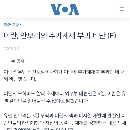
연
결
가
과거 기사
한반도
능
이란, 안보리의 추가제재 부과 비난 (E)
세계
링
2008.3.4
VOD
크
공유
라디오
메
인
이란은 유엔 안전보장이사회가 이란에 추가제재를 부과한 데 대
프로그램
콘
FOLLOW US
해 비난했습니다.
주파수 안내
텐
츠
이란의 모하마드 알리 호세이니 외무부 대변인은 4일, 이란은 유
로
엔 결의안을 받아들일 수 없다고 밝혔습니다.
언어 선택
이
동
유엔 안보리는 3일 무역과 이란의 핵과 미사일 개발에 관련된 이
메
란인들의 해외여행과 자산의 동결 등 제재를 강화하는 내용의 세
인