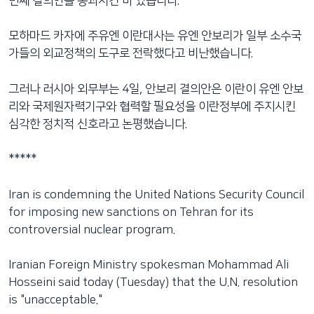
번째 결의안을 통과시킨 바 있습니다.
네
비
모하마드 카자에 주유엔 이란대사는 유엔 안보리가 일부 소수국
게
가들의 외교정책의 도구로 전락했다고 비난했습니다.
이
션
그러나 러시아 외무부는 4일, 안보리 결의안은 이란이 유엔 안보
으
리와 국제원자력기구와 협력할 필요성을 이란정부에 주지시킨
로
심각한 정치적 신호라고 논평했습니다.
이
동
*****
검
색
Iran is condemning the United Nations Security Council
으
for imposing new sanctions on Tehran for its
로
controversial nuclear program.
이
등
Iranian Foreign Ministry spokesman Mohammad Ali
Hosseini said today (Tuesday) that the U.N. resolution
is "unacceptable."