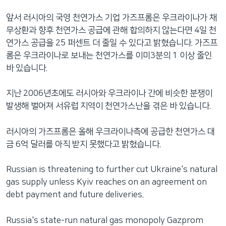
네
앞서 러시아의 국영 천연가스 기업 가즈프롬은 우크라이나가 채
비
무상환과 향후 천연가스 공급에 관해 합의하지 않는다면 4일 천
게
연가스 공급을 25 퍼센트 더 줄일 수 있다고 밝혔습니다. 가즈프
이
롬은 우크라이나로 보내는 천연가스를 이미3분의 1 이상 줄인
션
바 있습니다.
으
로
지난 2006년초에도 러시아와 우크라이나 간에 비슷한 분쟁이
이
발생해 벌어져 서유럽 지역이 천연가스난을 겪은 바 있습니다.
동
검
러시아의 가즈프롬은 올해 우크라이나측에 공급한 천연가스 대
색
금 6억 달러를 아직 받지 못했다고 밝혔습니다.
으
로
Russian is threatening to further cut Ukraine's natural
이
gas supply unless Kyiv reaches on an agreement on
등
debt payment and future deliveries.
Russia's state-run natural gas monopoly Gazprom