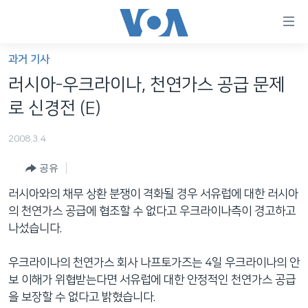
연
결
가
과거 기사
한반도
능
러시아-우크라이나, 천연가스 공급 문제
세계
링
로 신경전 (E)
VOD
크
2008.3.4
라디오
메
인
공유
프로그램
콘
FOLLOW US
러시아와의 채무 상환 분쟁이 격화될 경우 서유럽에 대한 러시아
주파수 안내
텐
의 천연가스 공급에 협조할 수 없다고 우크라이나측이 경고하고
츠
나섰습니다.
로
언어 선택
이
우크라이나의 천연가스 회사 나프토가즈는 4일 우크라이나의 안
동
보 이해가 위협받는다면 서유럽에 대한 안정적인 천연가스 공급
메
을 보장할 수 없다고 밝혔습니다.
인