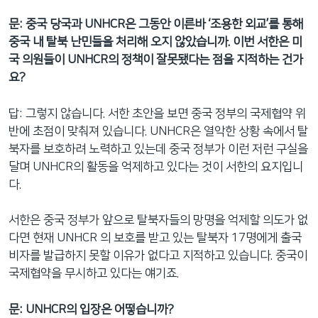
네
문: 중국 당국과 UNHCR은 그동안 이른바 ‘조용한 외교’를 통해
비
중국 내 탈북 난민들을 처리해 오지 않았습니까. 이번 서한은 미
게
국 의원들이 UNHCR의 정책이 잘못됐다는 점을 지적하는 건가
이
요?
션
으
답: 그렇지 않습니다. 서한 초안을 보면 중국 정부의 국제협약 위
로
반에 초점이 맞춰져 있습니다. UNHCR은 열악한 상황 속에서 탈
이
북자를 보호하려 노력하고 있는데 중국 정부가 이런 저런 구실을
동
달며 UNHCR의 활동을 억제하고 있다는 것이 서한의 요지입니
검
다.
색
으
서한은 중국 정부가 앞으로 탈북자들의 망명을 억제할 의도가 없
로
다면 현재 UNHCR 의 보호를 받고 있는 탈북자 17명에게 출국
이
비자를 발급하지 못할 이유가 없다고 지적하고 있습니다. 중국이
등
국제협약을 무시하고 있다는 얘기죠.
문: UNHCR의 입장은 어떻습니까?