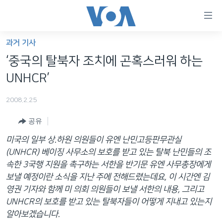
연
결
가
과거 기사
한반도
능
‘중국의 탈북자 조치에 곤혹스러워 하는
세계
링
UNHCR’
VOD
크
2008.2.25
라디오
메
인
공유
프로그램
콘
FOLLOW US
미국의 일부 상.하원 의원들이 유엔 난민고등판무관실
주파수 안내
텐
(UNHCR) 베이징 사무소의 보호를 받고 있는 탈북 난민들의 조
츠
속한 3국행 지원을 촉구하는 서한을 반기문 유엔 사무총장에게
로
보낼 예정이란 소식을 지난 주에 전해드렸는데요, 이 시간엔 김
언어 선택
이
영권 기자와 함께 미 의회 의원들이 보낼 서한의 내용, 그리고
동
UNHCR의 보호를 받고 있는 탈북자들이 어떻게 지내고 있는지
메
알아보겠습니다.
인