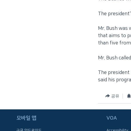
The president'
Mr. Bush was 
that aims to p
than five from
Mr. Bush calle
The president 
said his progra
공유
FOLLOW US
모바일 앱
VOA
구글 안드로이드
Accessibility