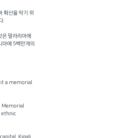
아 확산을 막기 위
다.
 것은 말라리아에
자니아에 5백만개의
sit a memorial
li Memorial
 ethnic
pital, Kigali.