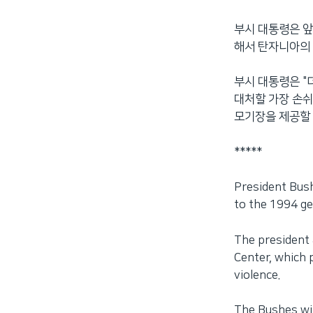
네
부시 대통령은 앞
비
해서 탄자니아의 
게
이
션
부시 대통령은 "
으
대처할 가장 손쉬
로
모기장을 제공할 
이
동
*****
검
색
President Bush
으
to the 1994 ge
로
이
The president 
등
Center, which 
violence.
The Bushes wil