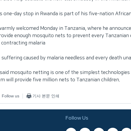
s one-day stop in Rwanda is part of his five-nation African
warmly welcomed Monday in Tanzania, where he announce
rovide enough mosquito nets to prevent every Tanzanian 
 contracting malaria
d suffering caused by malaria needless and every death un
said mosquito netting is one of the simplest technologies 
m will provide five million nets to Tanzanian children.
Follow us
기사 본문 인쇄
Follow Us