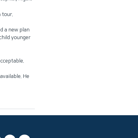
 tour.
d a new plan
child younger
acceptable.
available. He