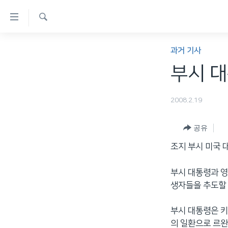
연
결
검
가
한반도
색
과거 기사
능
세계
부시 대
링
VOD
크
2008.2.19
라디오
메
프로그램
인
공유
콘
주파수 안내
조지 부시 미국 
텐
츠
부시 대통령과 영
로
생자들을 추도할
이
동
부시 대통령은 키
메
의 일환으로 르
인