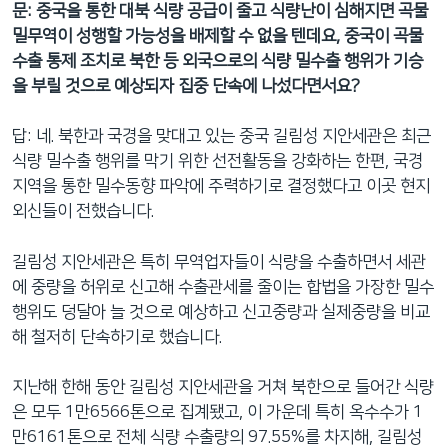
문: 중국을 통한 대북 식량 공급이 줄고 식량난이 심해지면 곡물
밀무역이 성행할 가능성을 배제할 수 없을 텐데요, 중국이 곡물
수출 통제 조치로 북한 등 외국으로의 식량 밀수출 행위가 기승
을 부릴 것으로 예상되자 집중 단속에 나섰다면서요?
답: 네. 북한과 국경을 맞대고 있는 중국 길림성 지안세관은 최근
식량 밀수출 행위를 막기 위한 선전활동을 강화하는 한편, 국경
지역을 통한 밀수동향 파악에 주력하기로 결정했다고 이곳 현지
외신들이 전했습니다.
길림성 지안세관은 특히 무역업자들이 식량을 수출하면서 세관
에 중량을 허위로 신고해 수출관세를 줄이는 합법을 가장한 밀수
행위도 덩달아 늘 것으로 예상하고 신고중량과 실제중량을 비교
해 철저히 단속하기로 했습니다.
지난해 한해 동안 길림성 지안세관을 거쳐 북한으로 들어간 식량
은 모두 1만6566톤으로 집계됐고, 이 가운데 특히 옥수수가 1
만6161톤으로 전체 식량 수출량의 97.55%를 차지해, 길림성