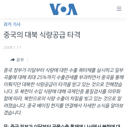
연
결
가
과거 기사
한반도
능
중국의 대북 식량공급 타격
세계
링
2008.1.17
VOD
크
공유
라디오
메
인
중국 정부가 이달부터 식량에 대한 수출 쿼터제를 실시하고 일부
프로그램
콘
FOLLOW US
곡물에 대해 최대 25%까지 수출관세를 부과하면서 중국을 통해
주파수 안내
텐
이뤄지던 대북한 식량공급이 타격을 받고 있는 것으로 전해졌습
츠
니다. 또 북한이 수입 식량에 대해 국제인증 품질검사를 의무화
로
함에 따라, 북한으로의 식량 수출이 차질을 빚고 있는 것으로 알
언어 선택
이
려졌습니다. 중국 베이징 현지를 연결해서 자세한 소식을 알아보
동
겠습니다.
메
인