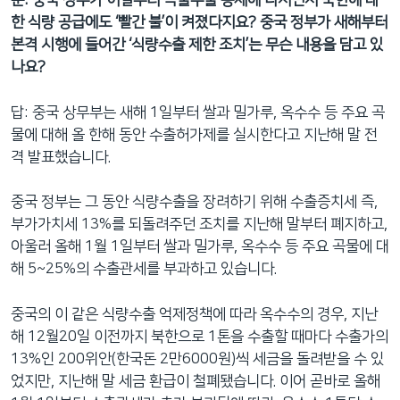
문: 중국 정부가 이달부터 곡물수출 통제에 나서면서 북한에 대
네
한 식량 공급에도 ‘빨간 불’이 켜졌다지요? 중국 정부가 새해부터
비
본격 시행에 들어간 ‘식량수출 제한 조치’는 무슨 내용을 담고 있
게
나요?
이
션
답: 중국 상무부는 새해 1일부터 쌀과 밀가루, 옥수수 등 주요 곡
으
물에 대해 올 한해 동안 수출허가제를 실시한다고 지난해 말 전
로
격 발표했습니다.
이
동
중국 정부는 그 동안 식량수출을 장려하기 위해 수출증치세 즉,
검
부가가치세 13%를 되돌려주던 조치를 지난해 말부터 폐지하고,
색
아울러 올해 1월 1일부터 쌀과 밀가루, 옥수수 등 주요 곡물에 대
으
해 5~25%의 수출관세를 부과하고 있습니다.
로
이
중국의 이 같은 식량수출 억제정책에 따라 옥수수의 경우, 지난
등
해 12월20일 이전까지 북한으로 1톤을 수출할 때마다 수출가의
13%인 200위안(한국돈 2만6000원)씩 세금을 돌려받을 수 있
었지만, 지난해 말 세금 환급이 철폐됐습니다. 이어 곧바로 올해