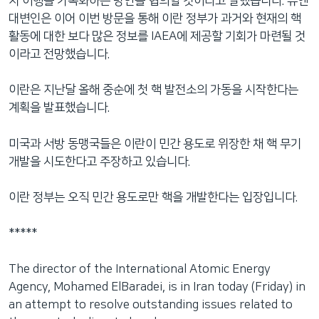
치 이행을 가속화하는 방안을 협의할 것이라고 말했습니다. 유엔
네
대변인은 이어 이번 방문을 통해 이란 정부가 과거와 현재의 핵
비
활동에 대한 보다 많은 정보를 IAEA에 제공할 기회가 마련될 것
게
이라고 전망했습니다.
이
션
이란은 지난달 올해 중순에 첫 핵 발전소의 가동을 시작한다는
으
계획을 발표했습니다.
로
이
미국과 서방 동맹국들은 이란이 민간 용도로 위장한 채 핵 무기
동
개발을 시도한다고 주장하고 있습니다.
검
색
이란 정부는 오직 민간 용도로만 핵을 개발한다는 입장입니다.
으
로
*****
이
등
The director of the International Atomic Energy
Agency, Mohamed ElBaradei, is in Iran today (Friday) in
an attempt to resolve outstanding issues related to