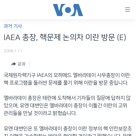
연
결
가
과거 기사
한반도
능
IAEA 총장, 핵문제 논의차 이란 방문 (E)
세계
링
2008.1.11
VOD
크
공유
라디오
메
인
국제원자력기구 IAEA의 모하메드 엘바라데이 사무총장이 이란
프로그램
콘
FOLLOW US
핵 프로그램을 둘러싼 문제를 풀기 위해 이란을 방문 중입니다.
주파수 안내
텐
츠
엘바라데이 총장은 테란에 도착해서 기자들의 질문에 답하지 않
로
았으며, 유엔 대변인은 엘바라데이 총장이 이틀간 이란의 고위
언어 선택
이
관리들을 만날 것이라고 밝혔습니다.
동
메
유엔 대변인은 또 엘바라데이 총장이 이란 정부의 핵 안전보장조
인