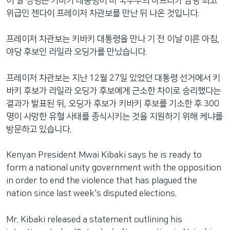
이 날 성명은 키바키 대통령이 미 국무부의 아프리카 담당 최고
네
위급인 젠다이 프레이저 차관보를 만난 뒤 나온 것입니다.
비
게
프레이저 차관보는 키바키 대통령을 만나 기 전 이날 이른 아침,
이
야당 후보인 라일라 오딩가를 만났습니다.
션
으
프레이저 차관보는 지난 12월 27일 있었던 대통령 선거에서 키
로
바키 후보가 라일라 오딩가 후보에게 근소한 차이로 승리했다는
이
결과가 발표된 뒤, 오딩가 후보가 키바키 후보를 기소한 후 300
동
명이 사망한 유혈 사태를 종식시키는 것을 지원하기 위해 케냐를
검
방문하고 있습니다.
색
으
Kenyan President Mwai Kibaki says he is ready to
로
form a national unity government with the opposition
이
in order to end the violence that has plagued the
등
nation since last week's disputed elections.
Mr. Kibaki released a statement outlining his