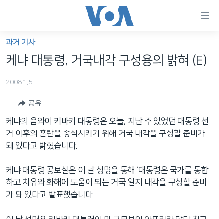
연
결
가
과거 기사
한반도
능
케냐 대통령, 거국내각 구성용의 밝혀 (E)
세계
링
2008.1.5
VOD
크
공유
라디오
메
인
케냐의 음와이 키바키 대통령은 오늘, 지난 주 있었던 대통령 선
프로그램
콘
FOLLOW US
거 이후의 혼란을 종식시키기 위해 거국 내각을 구성할 준비가
주파수 안내
텐
돼 있다고 밝혔습니다.
츠
로
케냐 대통령 공보실은 이 날 성명을 통해 ‘대통령은 국가를 통합
언어 선택
이
하고 치유와 화해에 도움이 되는 거국 일지 내각을 구성할 준비
동
가 돼 있다고 발표했습니다.
메
인