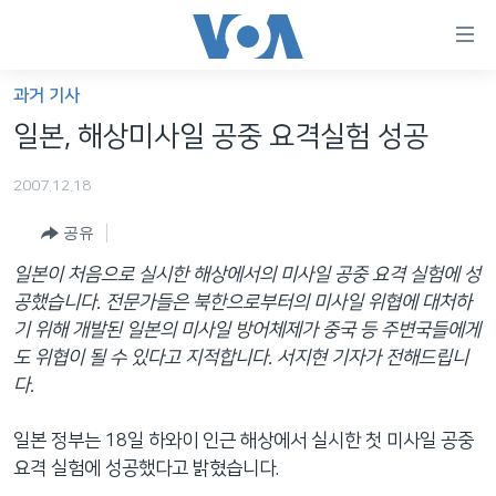
연
결
가
과거 기사
한반도
능
일본, 해상미사일 공중 요격실험 성공
세계
링
2007.12.18
VOD
크
공유
라디오
메
인
일본이 처음으로 실시한 해상에서의 미사일 공중 요격 실험에 성
프로그램
콘
FOLLOW US
공했습니다. 전문가들은 북한으로부터의 미사일 위협에 대처하
주파수 안내
텐
기 위해 개발된 일본의 미사일 방어체제가 중국 등 주변국들에게
츠
도 위협이 될 수 있다고 지적합니다. 서지현 기자가 전해드립니
로
다.
언어 선택
이
동
일본 정부는 18일 하와이 인근 해상에서 실시한 첫 미사일 공중
메
요격 실험에 성공했다고 밝혔습니다.
인