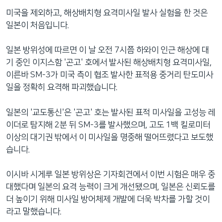
네
미국을 제외하고, 해상배치형 요격미사일 발사 실험을 한 것은
비
일본이 처음입니다.
게
이
일본 방위성에 따르면 이 날 오전 7시쯤 하와이 인근 해상에 대
션
기 중인 이지스함 '곤고' 호에서 발사된 해상배치형 요격미사일,
으
이른바 SM-3가 미국 측이 협조 발사한 표적용 중거리 탄도미사
로
일을 정확히 요격해 파괴했습니다.
이
동
일본의 '교도통신'은 '곤고' 호는 발사된 표적 미사일을 고성능 레
검
이더로 탐지해 2분 뒤 SM-3를 발사했으며, 고도 1백 킬로미터
색
이상의 대기권 밖에서 이 미사일을 명중해 떨어뜨렸다고 보도했
으
습니다.
로
이
이시바 시게루 일본 방위상은 기자회견에서 이번 시험은 매우 중
등
대했다며 일본의 요격 능력이 크게 개선됐으며, 일본은 신뢰도를
더 높이기 위해 미사일 방어체제 개발에 더욱 박차를 가할 것이
라고 말했습니다.