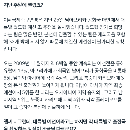
네
지난 주말에 열렸죠?
비
게
이= 국제축구연맹은 지난 25일 남아프리카 공화국 더반에서 대
이
륙별 월드컵 예선 조 추첨을 실시했습니다. 월드컵 참가를 희망
션
하는 팀은 많은 반면, 본선에 진출할 수 있는 팀은 개최국을 포함
으
해 32개 밖에 되지 않기 때문에 치열한 예선전이 불가피한 상황
로
입니다.
이
동
오는 2009년 11월까지 약 8백일 동안 계속되는 예선전을 통해,
검
유럽에 13장, 아프리카에 개최국인 남아프리가 공화국을 비롯해
색
6장, 남미와 아시아에 각각 4장씩, 그리고 북중미 카리브해에 3
으
장의 본선 출전권이 돌아가게 됩니다. 이밖에 아시아 지역 최종
로
예선에서 5위를 한 나라는 오세아니아 지역 승자와 , 그리고 남
이
미지역 5위는 북중미 카리브해 지역 4위와 각각 플레이오프를
등
벌여 그 승자가 본선에 진출하게 됩니다.
엠씨 = 그런데, 대륙별 예선이라고는 하지만 각 대륙별로 출전국
을 선정하는 방식이 조금씩 다르군요?