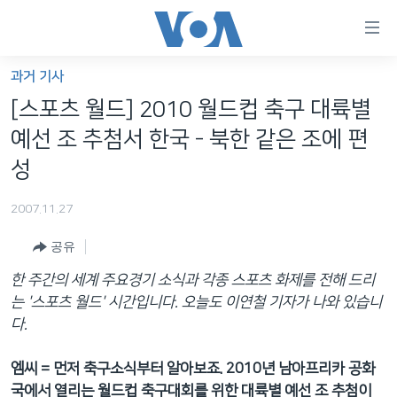
연
결
가
과거 기사
한반도
능
[스포츠 월드] 2010 월드컵 축구 대륙별
세계
링
예선 조 추첨서 한국 - 북한 같은 조에 편
VOD
크
성
라디오
메
2007.11.27
인
프로그램
콘
FOLLOW US
공유
주파수 안내
텐
츠
한 주간의 세계 주요경기 소식과 각종 스포츠 화제를 전해 드리
로
는 '스포츠 월드' 시간입니다. 오늘도 이연철 기자가 나와 있습니
언어 선택
이
다.
동
메
엠씨 = 먼저 축구소식부터 알아보죠. 2010년 남아프리카 공화
인
국에서 열리는 월드컵 축구대회를 위한 대륙별 예선 조 추첨이