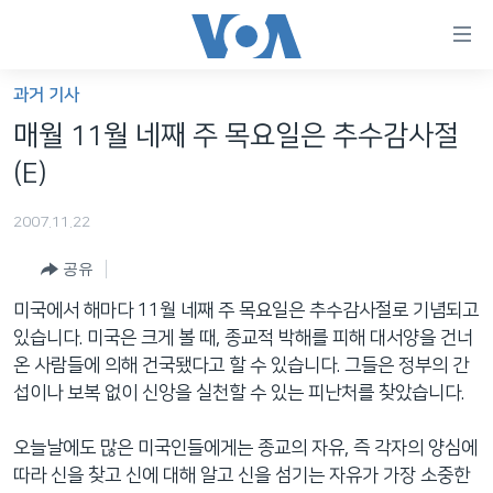
연
결
가
과거 기사
한반도
능
매월 11월 네째 주 목요일은 추수감사절
세계
링
(E)
VOD
크
2007.11.22
라디오
메
인
공유
프로그램
콘
FOLLOW US
미국에서 해마다 11월 네째 주 목요일은 추수감사절로 기념되고
주파수 안내
텐
있습니다. 미국은 크게 볼 때, 종교적 박해를 피해 대서양을 건너
츠
온 사람들에 의해 건국됐다고 할 수 있습니다. 그들은 정부의 간
로
섭이나 보복 없이 신앙을 실천할 수 있는 피난처를 찾았습니다.
언어 선택
이
동
오늘날에도 많은 미국인들에게는 종교의 자유, 즉 각자의 양심에
메
따라 신을 찾고 신에 대해 알고 신을 섬기는 자유가 가장 소중한
인