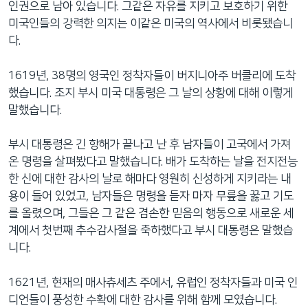
인권으로 남아 있습니다. 그같은 자유를 지키고 보호하기 위한
네
미국인들의 강력한 의지는 이같은 미국의 역사에서 비롯됐습니
비
다.
게
이
1619년, 38명의 영국인 정착자들이 버지니아주 버클리에 도착
션
했습니다. 조지 부시 미국 대통령은 그 날의 상황에 대해 이렇게
으
말했습니다.
로
이
부시 대통령은 긴 항해가 끝나고 난 후 남자들이 고국에서 가져
동
온 명령을 살펴봤다고 말했습니다. 배가 도착하는 날을 전지전능
검
한 신에 대한 감사의 날로 해마다 영원히 신성하게 지키라는 내
색
용이 들어 있었고, 남자들은 명령을 듣자 마자 무릎을 꿇고 기도
으
를 올렸으며, 그들은 그 같은 겸손한 믿음의 행동으로 새로운 세
로
계에서 첫번째 추수감사절을 축하했다고 부시 대통령은 말했습
이
니다.
등
1621년, 현재의 매사츄세츠 주에서, 유럽인 정착자들과 미국 인
디언들이 풍성한 수확에 대한 감사를 위해 함께 모였습니다.