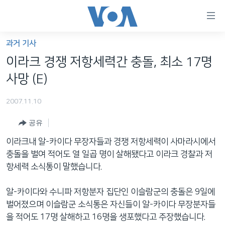
연
결
가
과거 기사
한반도
능
이라크 경쟁 저항세력간 충돌, 최소 17명
세계
링
사망 (E)
VOD
크
2007.11.10
라디오
메
인
공유
프로그램
콘
FOLLOW US
이라크내 알-카이다 무장자들과 경쟁 저항세력이 사마라시에서
주파수 안내
텐
충돌을 벌여 적어도 열 일곱 명이 살해됐다고 이라크 경찰과 저
츠
항세력 소식통이 말했습니다.
로
언어 선택
이
알-카이다와 수니파 저항분자 집단인 이슬람군의 충돌은 9일에
동
벌어졌으며 이슬람군 소식통은 자신들이 알-카이다 무장분자들
메
을 적어도 17명 살해하고 16명을 생포했다고 주장했습니다.
인