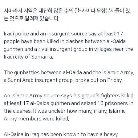
네
사마라시 지역은 대단히 많은 수의 알-카이다 무장분자들이 있
비
는 것으로 알려져 있습니다.
게
이
Iraqi police and an insurgent source say at least 17
션
people have been killed in clashes between al-Qaida
으
gunmen and a rival insurgent group in villages near the
로
Iraqi city of Samarra.
이
동
The gunbattles between al-Qaida and the Islamic Army,
검
a Sunni Arab insurgent group, broke out on Friday.
색
으
An Islamic Army source says his group's fighters killed
로
at least 17 al-Qaida gunmen and seized 16 prisoners in
이
the clashes. It was unclear how many, if any, Islamic
등
Army members were killed.
Al-Qaida in Iraq has been known to have a heavy