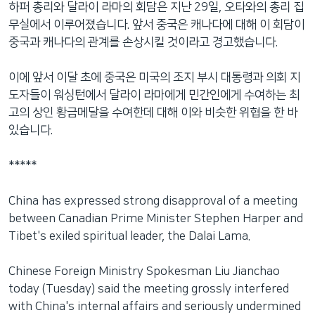
하퍼 총리와 달라이 라마의 회담은 지난 29일, 오타와의 총리 집
네
무실에서 이루어졌습니다. 앞서 중국은 캐나다에 대해 이 회담이
비
중국과 캐나다의 관계를 손상시킬 것이라고 경고했습니다.
게
이
이에 앞서 이달 초에 중국은 미국의 조지 부시 대통령과 의회 지
션
도자들이 워싱턴에서 달라이 라마에게 민간인에게 수여하는 최
으
고의 상인 황금메달을 수여한데 대해 이와 비슷한 위협을 한 바
로
있습니다.
이
동
*****
검
색
China has expressed strong disapproval of a meeting
으
between Canadian Prime Minister Stephen Harper and
로
Tibet's exiled spiritual leader, the Dalai Lama.
이
등
Chinese Foreign Ministry Spokesman Liu Jianchao
today (Tuesday) said the meeting grossly interfered
with China's internal affairs and seriously undermined