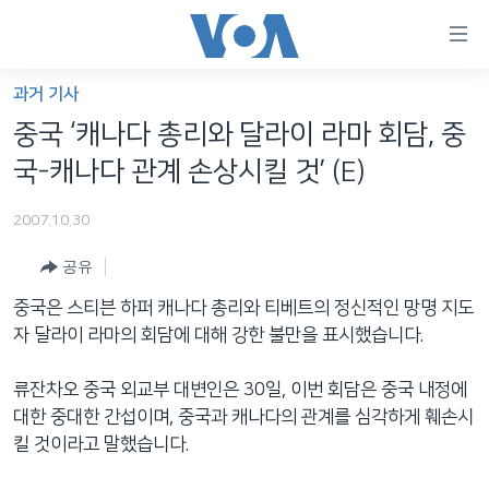
연
결
가
과거 기사
한반도
능
중국 ‘캐나다 총리와 달라이 라마 회담, 중
세계
링
국-캐나다 관계 손상시킬 것’ (E)
VOD
크
2007.10.30
라디오
메
인
공유
프로그램
콘
FOLLOW US
중국은 스티븐 하퍼 캐나다 총리와 티베트의 정신적인 망명 지도
주파수 안내
텐
자 달라이 라마의 회담에 대해 강한 불만을 표시했습니다.
츠
로
류잔차오 중국 외교부 대변인은 30일, 이번 회담은 중국 내정에
언어 선택
이
대한 중대한 간섭이며, 중국과 캐나다의 관계를 심각하게 훼손시
동
킬 것이라고 말했습니다.
메
인