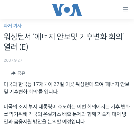
연
결
가
과거 기사
한반도
능
워싱턴서 ‘에너지 안보및 기후변화 회의’
세계
링
열려 (E)
VOD
크
2007.9.27
라디오
메
인
공유
프로그램
콘
FOLLOW US
미국과 한국등 17개국이 27일 이곳 워싱턴에 모여 ‘에너지 안보
주파수 안내
텐
및 기후변화 회의’를 엽니다.
츠
로
미국의 조지 부시 대통령이 주도하는 이번 회의에서는 기후 변화
언어 선택
이
를 막기위해 각국의 온실가스 배출 문제와 함께 기술적 대처 방
동
안과 금융지원 방안을 논의할 예정입니다.
메
인