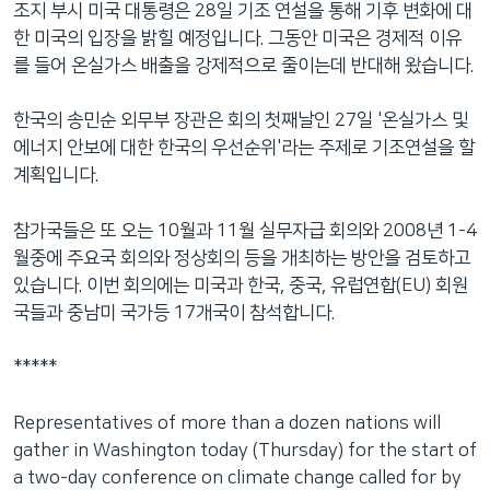
조지 부시 미국 대통령은 28일 기조 연설을 통해 기후 변화에 대
네
한 미국의 입장을 밝힐 예정입니다. 그동안 미국은 경제적 이유
비
를 들어 온실가스 배출을 강제적으로 줄이는데 반대해 왔습니다.
게
이
한국의 송민순 외무부 장관은 회의 첫째날인 27일 '온실가스 및
션
에너지 안보에 대한 한국의 우선순위'라는 주제로 기조연설을 할
으
계획입니다.
로
이
참가국들은 또 오는 10월과 11월 실무자급 회의와 2008년 1-4
동
월중에 주요국 회의와 정상회의 등을 개최하는 방안을 검토하고
검
있습니다. 이번 회의에는 미국과 한국, 중국, 유럽연합(EU) 회원
색
국들과 중남미 국가등 17개국이 참석합니다.
으
로
*****
이
등
Representatives of more than a dozen nations will
gather in Washington today (Thursday) for the start of
a two-day conference on climate change called for by