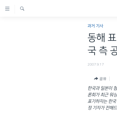
연
결
검
가
한반도
색
과거 기사
능
세계
동해 표
링
VOD
크
국 측 
라디오
메
프로그램
인
2007.9.17
콘
주파수 안내
텐
공유
츠
한국과 일본이 첨
로
론회가 최근 워싱
이
표기하자는 한국 
동
정 기자가 전해드
메
인