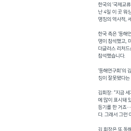
한국의 ‘국제교류재단’
네
난 4일 이 곳 
비
명칭의 역사적, 
게
이
한국 측은 ‘동해
션
명이 참석했고, 
으
더글러스 리처드슨
로
참석했습니다.
이
동
‘동해연구회’의 
검
칭이 잘못됐다는 
색
으
로
김회장: “지금 
이
에 많이 표시돼 
등
등기를 한 거죠…
다. 그래서 그런
김 회장은 또 동해