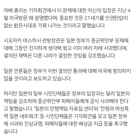
네
아베 총리는 기자회견에서 이 문제에 대한 자신의 입장은 지난 4
비
월 미국방문 때 설명했다며, 중요한 것은 21세기를 인권탄압이
게
없는 밝은시대로 가꿔 나가는 것이라고 말했습니다.
이
션
시오자키 야스히사 관방장관은 일본 정부가 종군위안부 문제에
으
대해 그동안 진지하게 생각해 왔고 이미 여러 차례 사과했다며,
로
결의안 채택은 다른 나라가 결정한 것임을 강조했습니다.
이
동
일본 언론들은 정부가 이번 결의안 통과에 대해 미국에 항의하지
검
않을 것이라고 보도하고 있습니다.
색
으
하지만 일본의 일부 시민단체들은 정부의 입장과는 달리 일본의
로
책임을 강조하며 종군위안부 피해자들에게 공식 사과해야 한다
이
고 말했습니다. ‘일본의 전쟁책임 자료집 센터’와 ‘전쟁과 여성폭
등
력 일본 네트워크’ 등 시민단체들은 기자회견을 갖고 일본 정부
에 사과와 진상규명, 피해자들에 대한 배상금 지급 등을 촉구했
습니다.