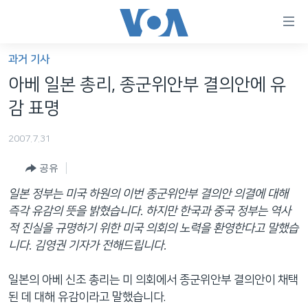
연
결
가
과거 기사
한반도
능
아베 일본 총리, 종군위안부 결의안에 유
세계
링
감 표명
VOD
크
2007.7.31
라디오
메
인
공유
프로그램
콘
FOLLOW US
일본 정부는 미국 하원의 이번 종군위안부 결의안 의결에 대해
주파수 안내
텐
즉각 유감의 뜻을 밝혔습니다. 하지만 한국과 중국 정부는 역사
츠
적 진실을 규명하기 위한 미국 의회의 노력을 환영한다고 말했습
로
니다. 김영권 기자가 전해드립니다.
언어 선택
이
동
일본의 아베 신조 총리는 미 의회에서 종군위안부 결의안이 채택
메
된 데 대해 유감이라고 말했습니다.
인