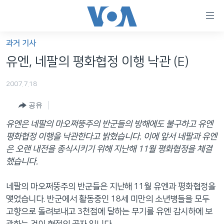
연
결
가
과거 기사
한반도
능
유엔, 네팔의 평화협정 이행 낙관 (E)
세계
링
2007.7.18
VOD
크
공유
라디오
메
인
유엔은 네팔의 마오쩌뚱주의 반군들의 방해에도 불구하고 유엔
프로그램
콘
FOLLOW US
평화협정 이행을 낙관한다고 밝혔습니다. 이에 앞서 네팔과 유엔
주파수 안내
텐
은 오랜 내전을 종식시키기 위해 지난해 11월 평화협정을 체결
츠
했습니다.
로
언어 선택
이
네팔의 마오쩌뚱주의 반군들은 지난해 11월 유엔과 평화협정을
동
맺었습니다. 반군에서 활동중인 18세 미만의 소년병들을 모두
메
고향으로 돌려보내고 3천점에 달하는 무기를 유엔 감시하에 보
인