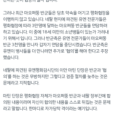
관하는 것이 협정의 골자 입니다.
네
비
그러나 최근 마오쩌뚱 반군들은 당초 약속을 어기고 평화협정을
게
이행하지 않고 있습니다. 네팔 현지에 파견된 유엔 전문가들은
이
평화협정에 따라 3만명에 달하는 마오쩌뚱 반군들을 면담하려
션
하고 있습니다. 이 중에 18세 미만의 소년병들이 있는가 가려내
으
기 위해서 입니다. 그러나 반군측은 유엔 전문가들이 마오쩌뚱
로
반군 3천명을 만나자 갑자기 면담을 중단시켰습니다. 반군측은
이
유엔이 병사들을 더 만나려면 추가로 ‘협의’를 해야 한다고 주장
동
했습니다.
검
색
네팔에 파견된 유엔평화감시단의 이안 마틴 단장은 반군과 ‘협
으
의’를 하는 것은 무방하지만 그렇다고 검증 절차를 늦추는 것은
로
문제라고 지적합니다.
이
등
마틴 단장은 평화협정 자체가 마오쩌뚱 반군과 네팔 정부간에 합
의된 내용이라며 자신이 합의한 내용을 스스로 뒤집는 것은 문제
라고 말합니다. 한마디로 자가당착 격이라는 얘기입니다.