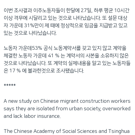
네
이번 조사결과 이주노동자들이 한달에 27일, 하루 평균 10시간
비
이상 격무에 시달리고 있는 것으로 나타났습니다. 또 설문 대상
게
자 가운데 31%만이 제 때에 정상적으로 임금을 지급받고 있고
이
있는 것으로 나타났습니다.
션
으
노동자 가운데53% 공식 노동계약서를 갖고 있지 않고 계약을
로
체결한 노동자 가운데 41 % 는 계약서의 사본을 소유하지 않은
이
것으로 나타났습니다. 또 계약의 실제내용을 알고 있는 노동자들
동
은 17 % 에 불과한것으로 조사됐습니다.
검
색
*****
으
로
A new study on Chinese migrant construction workers
이
says they are isolated from urban society, overworked
등
and lack labor insurance.
The Chinese Academy of Social Sciences and Tsinghua