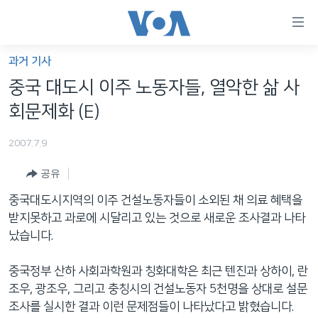
연
결
가
과거 기사
한반도
능
중국 대도시 이주 노동자들, 열악한 삶 사
세계
링
회문제화 (E)
VOD
크
2007.7.9
라디오
메
인
공유
프로그램
콘
FOLLOW US
중국대도시지역의 이주 건설노동자들이 소외된 채 의료 혜택을
주파수 안내
텐
받지못하고 과로에 시달리고 있는 것으로 새로운 조사결과 나타
츠
났습니다.
로
언어 선택
이
중국정부 산하 사회과학원과 칭화대학은 최근 텐진과 상하이, 란
동
조우, 광조우, 그리고 충칭시의 건설노동자 5천명을 상대로 설문
메
조사를 실시한 결과 이런 문제점들이 나타났다고 밝혔습니다.
인