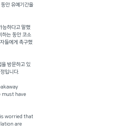
 동안 유예기간을
 가능하다고 말했
비하는 동안 코소
도자들에게 촉구했
럽을 방문하고 있
예정입니다.
reakaway
ce must have
 is worried that
lation are