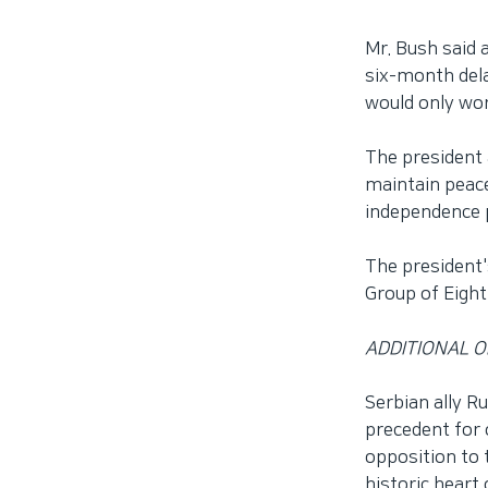
Mr. Bush said 
six-month dela
would only wor
The president 
maintain peace
independence 
The president's
Group of Eight
ADDITIONAL O
Serbian ally R
precedent for 
opposition to 
historic heart 