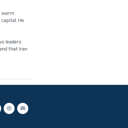
 a warm
capital. He
wo leaders
nd that Iran