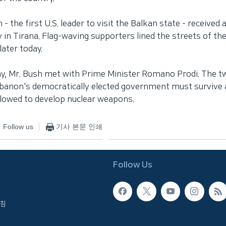
- the first U.S. leader to visit the Balkan state - received
in Tirana. Flag-waving supporters lined the streets of the 
later today.
day, Mr. Bush met with Prime Minister Romano Prodi. The t
banon's democratically elected government must survive a
lowed to develop nuclear weapons.
Follow us
기사 본문 인쇄
Follow Us
침