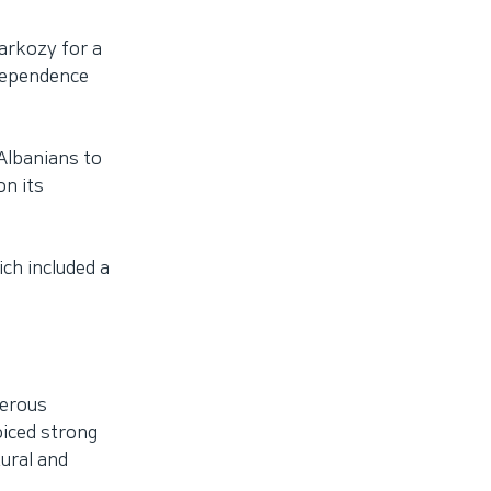
arkozy for a
ndependence
Albanians to
on its
ich included a
gerous
oiced strong
tural and