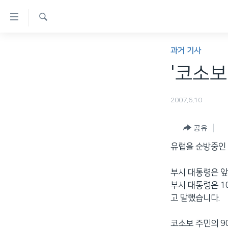
연
결
검
가
한반도
색
과거 기사
능
세계
'코소보 
링
VOD
크
2007.6.10
라디오
메
프로그램
인
공유
콘
주파수 안내
유럽을 순방중인 
텐
츠
부시 대통령은 앞
로
부시 대통령은 1
이
고 말했습니다.
동
메
코소보 주민의 9
인