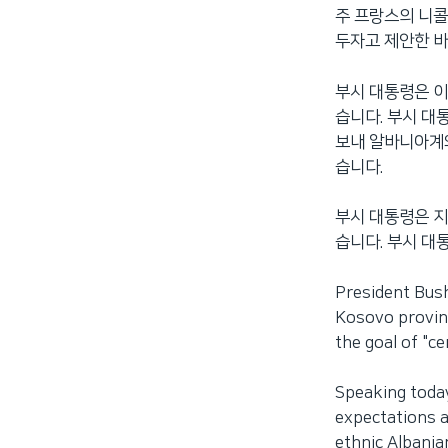
주 프랑스의 니콜
네
두자고 제안한 바
비
게
부시 대통령은 이
이
습니다. 부시 대
션
보내 알바니아계
으
습니다.
로
이
동
부시 대통령은 지
검
습니다. 부시 대
색
으
President Bush
로
Kosovo provinc
이
the goal of "c
등
Speaking toda
expectations a
ethnic Albani