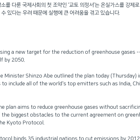
감소를 다룬 국제사회의 첫 조약인 ‘교토 의정서’는 온실가스를 강제로
 수 있다는 우려 때문에 실행에 큰 어려움을 겪고 있습니다.
sing a new target for the reduction of greenhouse gases --
lf by 2050.
 Minister Shinzo Abe outlined the plan today (Thursday) i
 to include all of the world's top emitters such as India, C
he plan aims to reduce greenhouse gases without sacrific
 the biggest obstacles to the current agreement on gree
the Kyoto Protocol.
ocol binds 35 industrial nations to cut emissions by 2012