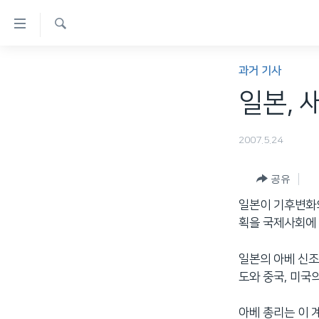
연
결
검
가
한반도
색
과거 기사
능
세계
일본, 
링
VOD
크
2007.5.24
라디오
메
프로그램
인
공유
콘
주파수 안내
일본이 기후변화의
텐
획을 국제사회에
츠
로
일본의 아베 신조
이
도와 중국, 미국
동
메
아베 총리는 이 
인