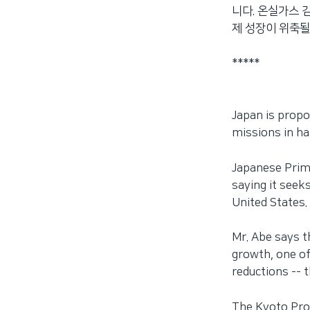
니다. 온실가스 
네
제 성장이 위축될
비
게
*****
이
션
으
로
Japan is propo
이
missions in ha
동
검
Japanese Prime
색
saying it seeks
으
United States.
로
이
Mr. Abe says t
등
growth, one of
reductions -- 
The Kyoto Prot