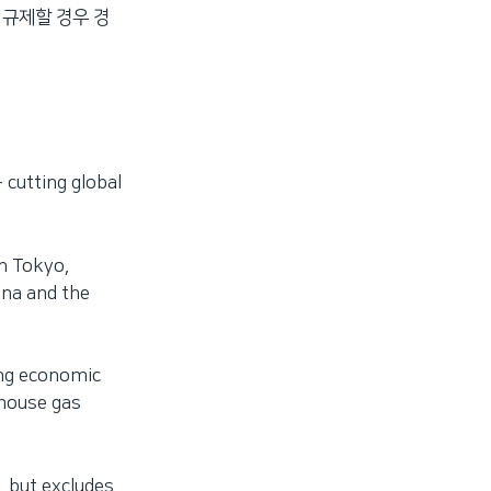
 규제할 경우 경
 cutting global
n Tokyo,
hina and the
ing economic
nhouse gas
, but excludes