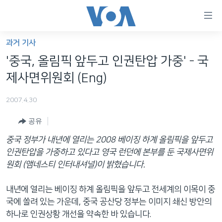
연
결
가
과거 기사
한반도
능
'중국, 올림픽 앞두고 인권탄압 가중' - 국
세계
링
제사면위원회 (Eng)
VOD
크
2007.4.30
라디오
메
인
공유
프로그램
콘
FOLLOW US
중국 정부가 내년에 열리는 2008 베이징 하계 올림픽을 앞두고
주파수 안내
텐
인권탄압을 가중하고 있다고 영국 런던에 본부를 둔 국제사면위
츠
원회 (앰네스티 인터내셔널)이 밝혔습니다.
로
언어 선택
이
내년에 열리는 베이징 하계 올림픽을 앞두고 전세계의 이목이 중
동
국에 쏠려 있는 가운데, 중국 공산당 정부는 이미지 쇄신 방안의
메
하나로 인권상황 개선을 약속한 바 있습니다.
인