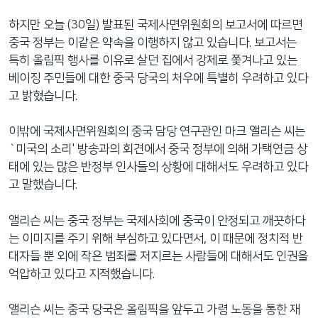
네
하지만 오늘 (30일) 발표된 국제사면위원회의 보고서에 따르면
비
중국 정부는 이같은 약속을 이행하지 않고 있습니다. 보고서는
게
특히 올림픽 행사를 이유로 살던 집에서 강제로 쫓겨나고 있는
이
베이징 주민들에 대한 중국 당국의 처우에 특별히 우려하고 있다
션
고 밝혔습니다.
으
로
이밖에 국제사면위원회의 중국 담당 연구관인 마크 앨리슨 씨는
이
`미국의 소리' 방송과의 회견에서 중국 정부에 의해 가택연금 상
동
태에 있는 많은 반정부 인사들의 상황에 대해서도 우려하고 있다
검
고 말했습니다.
색
으
앨리슨 씨는 중국 정부는 국제사회에 중국이 안정되고 깨끗하다
로
는 이미지를 주기 위해 부심하고 있다면서, 이 때문에 정치적 반
이
대자들 뿐 외에 작은 범죄를 저지르는 사람들에 대해서도 인권을
등
억압하고 있다고 지적했습니다.
앨리슨 씨는 중국 당국은 올림픽을 앞두고 가령 노동을 통한 재