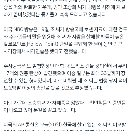
버지니아주 경찰당국이 버지니아 공대 총기 난사 사건의 현장검
네
증을 거의 완료한 가운데, 범인 조승희 씨가 범행을 사전에 치밀
비
하게 준비했었다는 증거들이 속속 드러나고 있습니다.
게
이
미국 NBC 방송은 19일 조 씨가 방송국에 보낸 자료에 대한 검토
션
와 수사관들의 말을 인용해 조 씨가 사람을 살해할 확률이 높은
으
할로포인트(Hollow-Point) 탄알을 구입해 한 달여 동안 인근
로
사격장에서 사격연습을 했다고 전했습니다.
이
동
수사당국은 또 범행현장인 대학 내 노리스 건물 강의실에서 무려
검
17개의 권총 탄창이 발견됐으며 이중 일부는 최대 33발까지 장
색
전할 수 있는 형태였다며, 이로 미뤄볼 때 조 씨는 범행 당시 적어
으
도 2백발 이상의 총알을 쐈을 것으로 추정했습니다.
로
이
이런 가운데 조승희 씨가 자폐증을 앓았다는 친인척들의 증언들
등
이 나오고 있어 눈길을 끌고 있습니다.
미국의 AP 통신은 오늘(20일) 한국에 살고 있는 조 씨의 이모할