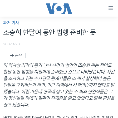
연
결
가
과거 기사
한반도
능
조승희 한달여 동안 범행 준비한 듯
세계
링
2007.4.20
VOD
크
공유
라디오
메
인
미 역사상 최악의 총기 난사 사건의 범인인 조승희 씨는 적어도
프로그램
콘
FOLLOW US
한달 동안 범행을 치밀하게 준비했던 것으로 나타났습니다. 사건
주파수 안내
텐
을 조사하고 있는 수사당국 관계자들은 조 씨가 살상력이 높은
츠
탄알을 구입하는가 하면, 인근 지역에서 사격연습까지 했다고 말
로
했습니다. 이런 가운데 한국에 살고 있는 조 씨의 친인척들은 그
언어 선택
이
가 정신발달 장애의 일환인 자폐증을 앓고 있었다고 말해 관심을
동
끌고 있습니다.
메
인