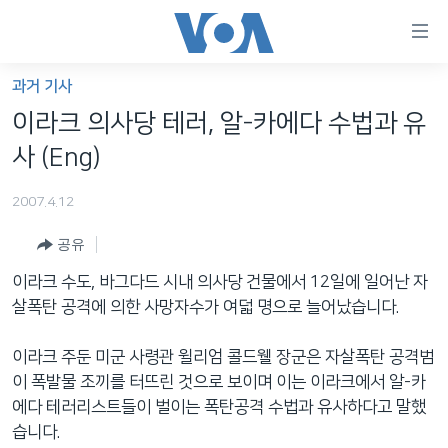
연
결
가
과거 기사
한반도
능
이라크 의사당 테러, 알-카에다 수법과 유
세계
링
사 (Eng)
VOD
크
2007.4.12
라디오
메
인
공유
프로그램
콘
FOLLOW US
이라크 수도, 바그다드 시내 의사당 건물에서 12일에 일어난 자
주파수 안내
텐
살폭탄 공격에 의한 사망자수가 여덟 명으로 늘어났습니다.
츠
로
이라크 주둔 미군 사령관 윌리엄 콜드웰 장군은 자살폭탄 공격범
언어 선택
이
이 폭발물 조끼를 터뜨린 것으로 보이며 이는 이라크에서 알-카
동
에다 테러리스트들이 벌이는 폭탄공격 수법과 유사하다고 말했
메
습니다.
인