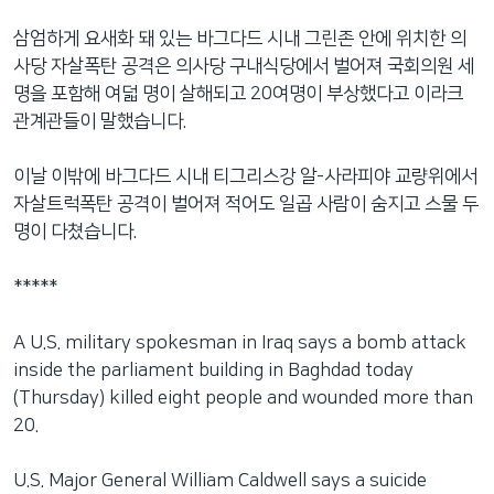
네
삼엄하게 요새화 돼 있는 바그다드 시내 그린존 안에 위치한 의
비
사당 자살폭탄 공격은 의사당 구내식당에서 벌어져 국회의원 세
게
명을 포함해 여덟 명이 살해되고 20여명이 부상했다고 이라크
이
관계관들이 말했습니다.
션
으
이날 이밖에 바그다드 시내 티그리스강 알-사라피야 교량위에서
로
자살트럭폭탄 공격이 벌어져 적어도 일곱 사람이 숨지고 스물 두
이
명이 다쳤습니다.
동
검
*****
색
으
A U.S. military spokesman in Iraq says a bomb attack
로
inside the parliament building in Baghdad today
이
(Thursday) killed eight people and wounded more than
등
20.
U.S. Major General William Caldwell says a suicide