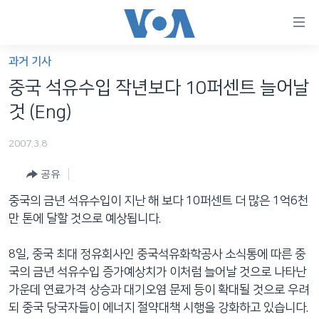
연
결
가
과거 기사
한반도
능
중국 석유수입 작년보다 10퍼센트 늘어날
세계
링
것 (Eng)
VOD
크
2007.3.8
라디오
메
인
공유
프로그램
콘
FOLLOW US
중국의 금년 석유수입이 지난 해 보다 10퍼센트 더 많은 1억6천
주파수 안내
텐
만 톤에 달할 것으로 예상됩니다.
츠
로
8일, 중국 최대 정유회사인 중국석유화학공사 소식통에 따른 중
언어 선택
이
국의 금년 석유수입 증가예상치가 이처럼 늘어날 것으로 나타난
동
가운데 연료가격 상승과 대기오염 문제 등이 확대될 것으로 우려
메
되 중국 당국자들이 에너지 절약대책 시행을 강화하고 있습니다.
인