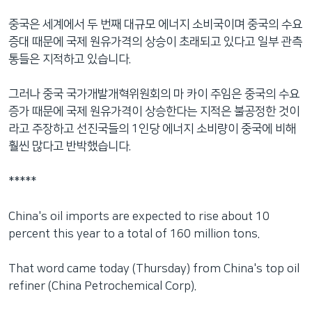
네
중국은 세계에서 두 번째 대규모 에너지 소비국이며 중국의 수요
비
증대 때문에 국제 원유가격의 상승이 초래되고 있다고 일부 관측
게
통들은 지적하고 있습니다.
이
션
그러나 중국 국가개발개혁위원회의 마 카이 주임은 중국의 수요
으
증가 때문에 국제 원유가격이 상승한다는 지적은 불공정한 것이
로
라고 주장하고 선진국들의 1인당 에너지 소비량이 중국에 비해
이
훨씬 많다고 반박했습니다.
동
검
*****
색
으
China's oil imports are expected to rise about 10
로
percent this year to a total of 160 million tons.
이
등
That word came today (Thursday) from China's top oil
refiner (China Petrochemical Corp).