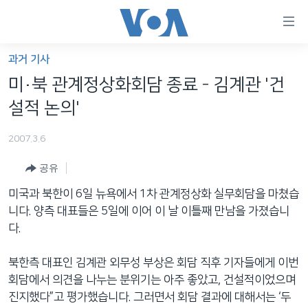
연
결
가
과거 기사
한반도
능
미·북 관계정상화회담 종료 - 김계관 '건
세계
링
설적 논의'
VOD
크
2007.3.6
라디오
메
인
공유
프로그램
콘
FOLLOW US
미국과 북한이 6일 뉴욕에서 1차 관계정상화 실무회담을 마쳤습
주파수 안내
텐
니다. 양측 대표들은 5일에 이어 이 날 이틀째 만남을 가졌습니
츠
다.
로
언어 선택
이
북한측 대표인 김계관 외무성 부상은 회담 직후 기자들에게 이번
동
회담에서 의견을 나누는 분위기는 아주 좋았고, 건설적이었으며
메
진지했다”고 평가했습니다. 그러면서 회담 결과에 대해서는 ‘두
인