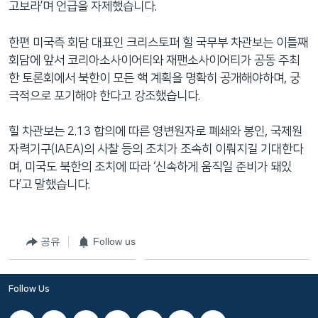
고보라’며 언급을 자제했습니다.
네
비
한편 미국측 회담 대표인 크리스토퍼 힐 국무부 차관보는 이틀째
게
회담에 앞서 코리아소사이어티와 재팬소사이어티가 공동 주최
이
한 토론회에서 북한이 모든 핵 계획을 명확히 공개해야하며, 궁
션
극적으로 포기해야 한다고 강조했습니다.
으
로
힐 차관보는 2.13 합의에 따른 영변원자로 폐쇄와 봉인, 국제원
이
자력기구(IAEA)의 사찰 등의 조치가 조속히 이뤄지길 기대한다
동
며, 미국도 북한의 조치에 따라 ‘신속하게 움직일 준비가 돼있
검
다’고 말했습니다.
색
으
로
공유
Follow us
이
등
Follow Us