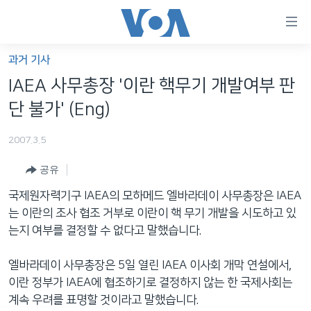
연
결
가
과거 기사
한반도
능
IAEA 사무총장 '이란 핵무기 개발여부 판
세계
링
단 불가' (Eng)
VOD
크
2007.3.5
라디오
메
인
공유
프로그램
콘
FOLLOW US
국제원자력기구 IAEA의 모하메드 엘바라데이 사무총장은 IAEA
주파수 안내
텐
는 이란의 조사 협조 거부로 이란이 핵 무기 개발을 시도하고 있
츠
는지 여부를 결정할 수 없다고 말했습니다.
로
언어 선택
이
엘바라데이 사무총장은 5일 열린 IAEA 이사회 개막 연설에서,
동
이란 정부가 IAEA에 협조하기로 결정하지 않는 한 국제사회는
메
계속 우려를 표명할 것이라고 말했습니다.
인