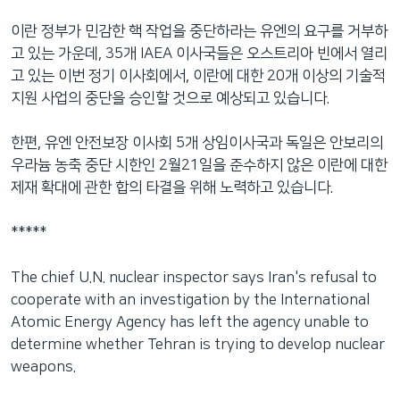
네
이란 정부가 민감한 핵 작업을 중단하라는 유엔의 요구를 거부하
비
고 있는 가운데, 35개 IAEA 이사국들은 오스트리아 빈에서 열리
게
고 있는 이번 정기 이사회에서, 이란에 대한 20개 이상의 기술적
이
지원 사업의 중단을 승인할 것으로 예상되고 있습니다.
션
으
한편, 유엔 안전보장 이사회 5개 상임이사국과 독일은 안보리의
로
우라늄 농축 중단 시한인 2월21일을 준수하지 않은 이란에 대한
이
제재 확대에 관한 합의 타결을 위해 노력하고 있습니다.
동
검
*****
색
으
The chief U.N. nuclear inspector says Iran's refusal to
로
cooperate with an investigation by the International
이
Atomic Energy Agency has left the agency unable to
등
determine whether Tehran is trying to develop nuclear
weapons.