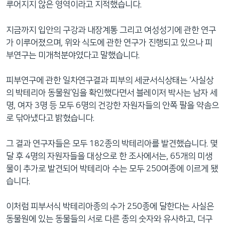
루어지지 않은 영역이라고 지적했습니다.
네
비
지금까지 입안의 구강과 내장계통 그리고 여성성기에 관한 연구
게
가 이루어졌으며, 위와 식도에 관한 연구가 진행되고 있으나 피
이
부연구는 미개척분야였다고 말했습니다.
션
으
피부연구에 관한 일차연구결과 피부의 세균서식상태는 ‘사실상
로
의 박테리아 동물원’임을 확인했다면서 블레이저 박사는 남자 세
이
명, 여자 3명 등 모두 6명의 건강한 자원자들의 안쪽 팔을 약솜으
동
로 닦아냈다고 밝혔습니다.
검
색
그 결과 연구자들은 모두 182종의 박테리아를 발견했습니다. 몇
으
달 후 4명의 자원자들을 대상으로 한 조사에서는, 65개의 미생
로
물이 추가로 발견되어 박테리아 수는 모두 250여종에 이르게 됐
이
습니다.
등
이처럼 피부서식 박테리아종의 수가 250종에 달한다는 사실은
동물원에 있는 동물들의 서로 다른 종의 숫자와 유사하고, 더구