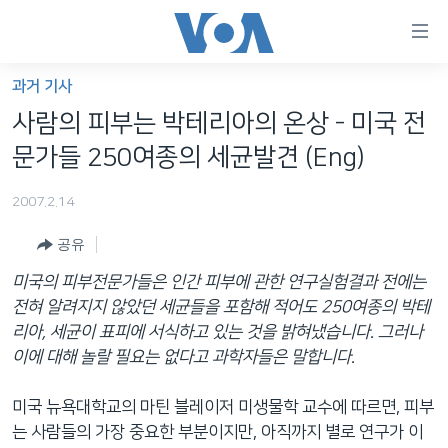
연
결
가
과거 기사
한반도
능
사람의 피부는 박테리아의 온상 - 미국 전
세계
링
문가들 250여종의 세균발견 (Eng)
VOD
크
2007.2.14
라디오
메
인
공유
프로그램
콘
FOLLOW US
미국의 피부전문가들은 인간 피부에 관한 연구실험결과 전에는
주파수 안내
텐
전혀 알려지지 않았던 세균들을 포함해 적어도 250여종의 박테
츠
리아, 세균이 표피에 서식하고 있는 것을 밝혀냈습니다. 그러나
로
이에 대해 놀랄 필요는 없다고 과학자들은 말합니다.
언어 선택
이
동
미국 뉴욕대학교의 마틴 블레이저 미생물학 교수에 따르면, 피부
메
는 사람들의 가장 중요한 부분이지만, 아직까지 별로 연구가 이
인