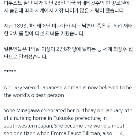
파우스트 틸만 씨가 지난 28일 미국 커네티컷주의 한 양로원에
네
서 숨진데 따라 세계에서 가장 나이가 많은 사람이 됐습니다.
비
게
지난 1893년에 태어난 미나가와 씨는 남편이 죽은 뒤 직접 재배
이
한 야채를 팔아 다섯 자녀를 키웠습니다.
션
으
일본인들은 1백살 이상이 2만8천명에 달하는 등 세계 최장수 집
로
단으로 알려졌습니다.
이
동
*****
검
색
A 114-year-old Japanese woman is now believed to be
으
the world's oldest person.
로
이
Yone Minagawa celebrated her birthday on January 4th
등
at a nursing home in Fukuoka prefecture, in
southwestern Japan. She became the world's most
senior citizen when Emma Faust Tillman, also 114,