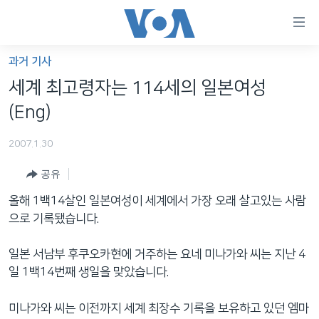
연
결
가
과거 기사
한반도
능
세계 최고령자는 114세의 일본여성
세계
링
(Eng)
VOD
크
2007.1.30
라디오
메
인
공유
프로그램
콘
FOLLOW US
올해 1백14살인 일본여성이 세계에서 가장 오래 살고있는 사람
주파수 안내
텐
으로 기록됐습니다.
츠
로
일본 서남부 후쿠오카현에 거주하는 요네 미나가와 씨는 지난 4
언어 선택
이
일 1백14번째 생일을 맞았습니다.
동
메
미나가와 씨는 이전까지 세계 최장수 기록을 보유하고 있던 엠마
인