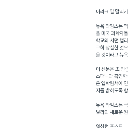
네
이라크 일 말리키
비
게
뉴욕 타임스는 역
이
을 미국 과학자들
션
학교와 서던 캘리
으
구히 상실한 것으
로
을 것이라고 뉴욕
이
동
검
이 신문은 또 인
색
스패닉과 흑인학생
으
은 입학원서에 
로
지를 밝히도록 함
이
등
뉴욕 타임스는 
달라의 새로운 원
워싱턴 포스트