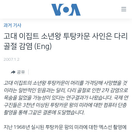
연
결
가
과거 기사
한반도
능
고대 이집트 소년왕 투탕카문 사인은 다리
세계
링
골절 감염 (Eng)
VOD
크
2007.1.2
라디오
메
인
공유
프로그램
콘
FOLLOW US
고대 이집트의 소년왕 투탕카문이 머리를 가격당해 사망했을 것
주파수 안내
텐
이라는 일반적인 믿음과는 달리, 다리 골절로 인한 2차 감염으로
츠
목숨을 잃었을 가능성이 있다는 연구결과가 나왔습니다. 국제 연
로
구진들은 3천년 이상된 투탕카문 왕의 미라에 대한 컴퓨터 단층
언어 선택
이
촬영을 통해 그같은 결론에 도달했습니다.
동
메
지난 1968년 실시된 투탕카문 왕의 미라에 대한 엑스선 촬영에
인