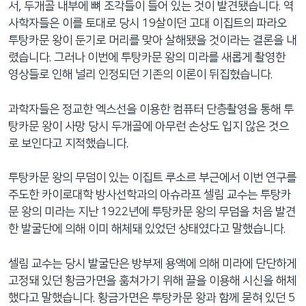
서, 두개골 내부에 뼈 조각들이 들어 있는 것이 발견됐습니다. 역
네
사학자들은 이를 토대로 당시 19살이던 고대 이집트의 파라오
비
투탕카문 왕이 둔기로 머리를 맞아 살해됐을 것이라는 결론을 내
게
렸습니다. 그러나 이번에 투탕카문 왕의 미라를 새롭게 촬영한
이
영상들로 인해 널리 인정되던 기존의 이론이 뒤집혔습니다.
션
으
과학자들은 정교한 엑스선을 이용한 컴퓨터 단층촬영을 통해 투
로
탕카문 왕이 사망 당시 두개골에 아무런 손상도 입지 않은 것으
이
로 보인다고 지적했습니다.
동
검
투탕카문 왕의 무덤이 있는 이집트 루소르 부근에서 이번 연구를
색
주도한 카이로대학 방사선학과의 아슈라프 셀림 교수는 투탕카
으
문 왕의 미라는 지난 1922년에 투탕카문 왕의 무덤을 처음 발견
로
한 발굴단에 의해 이미 해체돼 있었던 상태였다고 말했습니다.
이
등
셀림 교수는 당시 발굴단은 방부제 용액에 의해 미라에 단단하게
고정돼 있던 황금가면을 훔쳐가기 위해 끌을 이용해 시신을 해체
했다고 말했습니다. 황금가면은 투탕카문 왕과 함께 묻혀 있던 5