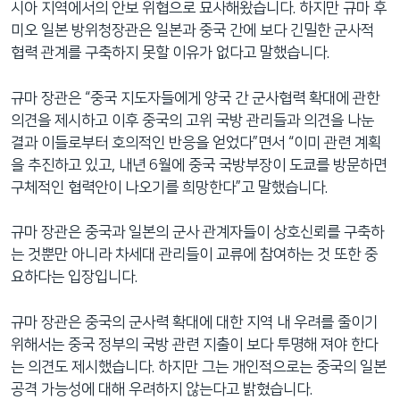
시아 지역에서의 안보 위협으로 묘사해왔습니다. 하지만 규마 후
네
미오 일본 방위청장관은 일본과 중국 간에 보다 긴밀한 군사적
비
협력 관계를 구축하지 못할 이유가 없다고 말했습니다.
게
이
규마 장관은 “중국 지도자들에게 양국 간 군사협력 확대에 관한
션
의견을 제시하고 이후 중국의 고위 국방 관리들과 의견을 나눈
으
결과 이들로부터 호의적인 반응을 얻었다”면서 “이미 관련 계획
로
을 추진하고 있고, 내년 6월에 중국 국방부장이 도쿄를 방문하면
이
구체적인 협력안이 나오기를 희망한다”고 말했습니다.
동
검
규마 장관은 중국과 일본의 군사 관계자들이 상호신뢰를 구축하
색
는 것뿐만 아니라 차세대 관리들이 교류에 참여하는 것 또한 중
으
요하다는 입장입니다.
로
이
규마 장관은 중국의 군사력 확대에 대한 지역 내 우려를 줄이기
등
위해서는 중국 정부의 국방 관련 지출이 보다 투명해 져야 한다
는 의견도 제시했습니다. 하지만 그는 개인적으로는 중국의 일본
공격 가능성에 대해 우려하지 않는다고 밝혔습니다.