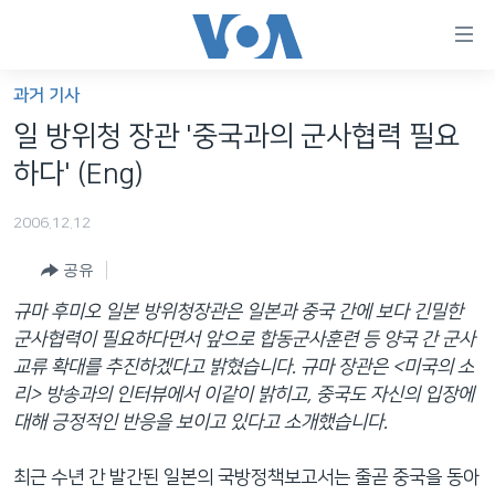
연
결
가
과거 기사
한반도
능
일 방위청 장관 '중국과의 군사협력 필요
세계
링
하다' (Eng)
VOD
크
2006.12.12
라디오
메
인
공유
프로그램
콘
FOLLOW US
규마 후미오 일본 방위청장관은 일본과 중국 간에 보다 긴밀한
주파수 안내
텐
군사협력이 필요하다면서 앞으로 합동군사훈련 등 양국 간 군사
츠
교류 확대를 추진하겠다고 밝혔습니다. 규마 장관은 <미국의 소
로
리> 방송과의 인터뷰에서 이같이 밝히고, 중국도 자신의 입장에
언어 선택
이
대해 긍정적인 반응을 보이고 있다고 소개했습니다.
동
메
최근 수년 간 발간된 일본의 국방정책보고서는 줄곧 중국을 동아
인