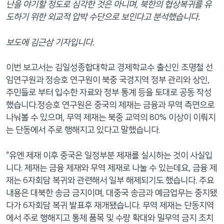
난을 야기할 정도로 심각한 것은 아니며, 북한의 협상복귀를 유
네
도하기 위한 외교적 압박 수단으로 보인다고 분석했습니다.
비
게
보도에 김근삼 기자입니다.
이
션
이번 보고서는 김일성종합대학교 경제학교수 출신인 조명철 선
으
임연구원과 정승호 연구원이 북중 국경지역 정부 관리와 상인,
로
주민들로 부터 입수한 자료와 정부 통계 등을 토대로 공동 작성
이
했습니다.정승호 연구원은 중국의 제재는 금융과 무역 측면으로
동
나눠볼 수 있으며, 무역 제재는 북중 교역의 80% 이상이 이뤄지
검
는 단동에서 주로 행해지고 있다고 말했습니다.
색
으
“유엔 제재 이후 중국은 일정부분 제재를 실시하는 것이 사실입
로
니다. 제재는 금융 제재와 무역 제재로 나눌 수 있는데요, 금융 제
이
재는 6자회담 복귀와 관련해서 일부 해제되기도 했습니다. 주요
등
내용은 대북한 송금 금지이며, 대중국 송금과 예금업무는 중지됐
다가 6자회담 복귀 발표후 재개됐습니다. 무역 제재는 단동지역
에서 주로 행해지고 통제 품목 및 수량 확대와 밀무역 금지 조치