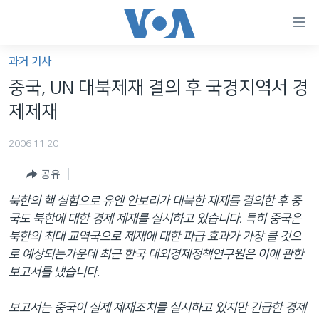
연
결
가
과거 기사
한반도
능
중국, UN 대북제재 결의 후 국경지역서 경
세계
링
제제재
VOD
크
2006.11.20
라디오
메
인
공유
프로그램
콘
FOLLOW US
북한의 핵 실험으로 유엔 안보리가 대북한 제제를 결의한 후 중
주파수 안내
텐
국도 북한에 대한 경제 제재를 실시하고 있습니다. 특히 중국은
츠
북한의 최대 교역국으로 제재에 대한 파급 효과가 가장 클 것으
로
로 예상되는가운데 최근 한국 대외경제정책연구원은 이에 관한
언어 선택
이
보고서를 냈습니다.
동
메
보고서는 중국이 실제 제재조치를 실시하고 있지만 긴급한 경제
인