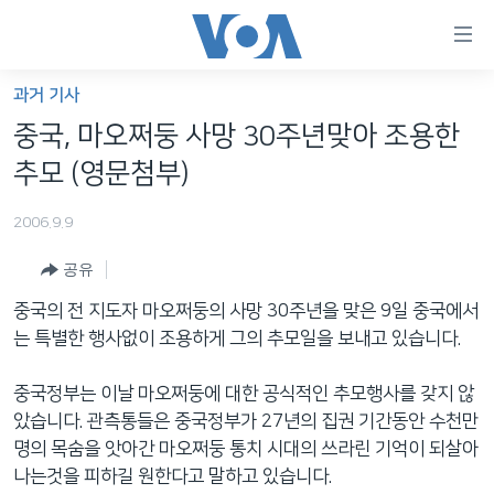
연
결
가
과거 기사
한반도
능
중국, 마오쩌둥 사망 30주년맞아 조용한
세계
링
추모 (영문첨부)
VOD
크
2006.9.9
라디오
메
인
공유
프로그램
콘
FOLLOW US
중국의 전 지도자 마오쩌둥의 사망 30주년을 맞은 9일 중국에서
주파수 안내
텐
는 특별한 행사없이 조용하게 그의 추모일을 보내고 있습니다.
츠
로
중국정부는 이날 마오쩌둥에 대한 공식적인 추모행사를 갖지 않
언어 선택
이
았습니다. 관측통들은 중국정부가 27년의 집권 기간동안 수천만
동
명의 목숨을 앗아간 마오쩌둥 통치 시대의 쓰라린 기억이 되살아
메
나는것을 피하길 원한다고 말하고 있습니다.
인