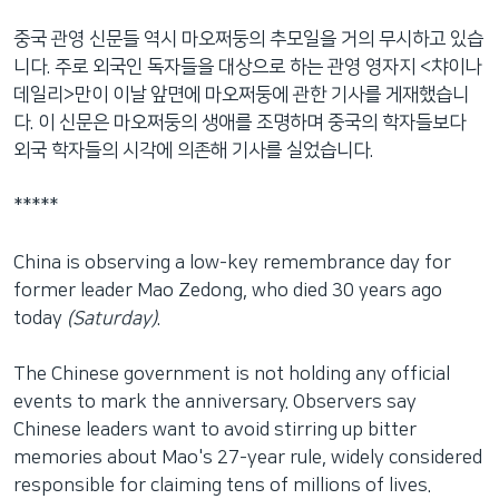
네
중국 관영 신문들 역시 마오쩌둥의 추모일을 거의 무시하고 있습
비
니다. 주로 외국인 독자들을 대상으로 하는 관영 영자지 <챠이나
게
데일리>만이 이날 앞면에 마오쩌둥에 관한 기사를 게재했습니
이
다. 이 신문은 마오쩌둥의 생애를 조명하며 중국의 학자들보다
션
외국 학자들의 시각에 의존해 기사를 실었습니다.
으
로
*****
이
동
China is observing a low-key remembrance day for
검
former leader Mao Zedong, who died 30 years ago
색
today
(Saturday)
.
으
로
The Chinese government is not holding any official
이
events to mark the anniversary. Observers say
등
Chinese leaders want to avoid stirring up bitter
memories about Mao's 27-year rule, widely considered
responsible for claiming tens of millions of lives.