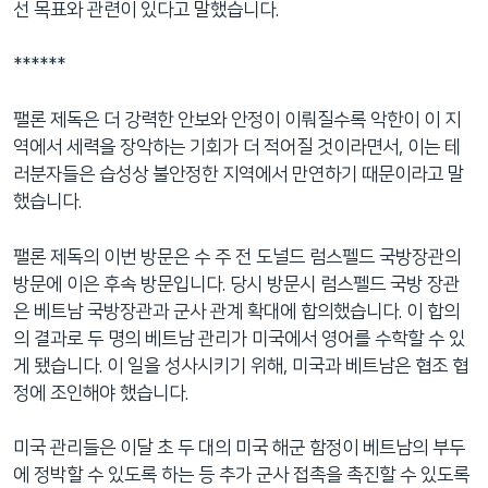
선 목표와 관련이 있다고 말했습니다.
네
비
******
게
이
팰론 제독은 더 강력한 안보와 안정이 이뤄질수록 악한이 이 지
션
역에서 세력을 장악하는 기회가 더 적어질 것이라면서, 이는 테
으
러분자들은 습성상 불안정한 지역에서 만연하기 때문이라고 말
로
했습니다.
이
동
팰론 제독의 이번 방문은 수 주 전 도널드 럼스펠드 국방장관의
검
방문에 이은 후속 방문입니다. 당시 방문시 럼스펠드 국방 장관
색
은 베트남 국방장관과 군사 관계 확대에 합의했습니다. 이 합의
으
의 결과로 두 명의 베트남 관리가 미국에서 영어를 수학할 수 있
로
게 됐습니다. 이 일을 성사시키기 위해, 미국과 베트남은 협조 협
이
정에 조인해야 했습니다.
등
미국 관리들은 이달 초 두 대의 미국 해군 함정이 베트남의 부두
에 정박할 수 있도록 하는 등 추가 군사 접촉을 촉진할 수 있도록