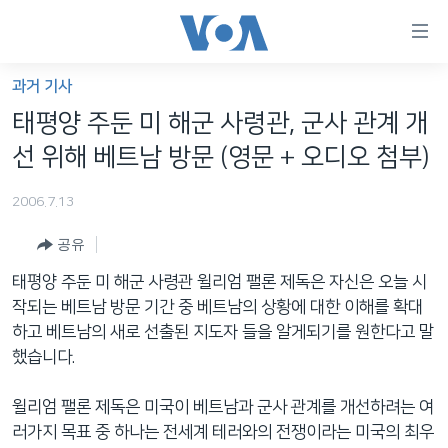
연
결
가
과거 기사
한반도
능
태평양 주둔 미 해군 사령관, 군사 관계 개
세계
링
선 위해 베트남 방문 (영문 + 오디오 첨부)
VOD
크
2006.7.13
라디오
메
인
공유
프로그램
콘
FOLLOW US
태평양 주둔 미 해군 사령관 윌리엄 팰론 제독은 자신은 오늘 시
주파수 안내
텐
작되는 베트남 방문 기간 중 베트남의 상황에 대한 이해를 확대
츠
하고 베트남의 새로 선출된 지도자 들을 알게되기를 원한다고 말
로
했습니다.
언어 선택
이
동
윌리엄 팰론 제독은 미국이 베트남과 군사 관계를 개선하려는 여
메
러가지 목표 중 하나는 전세계 테러와의 전쟁이라는 미국의 최우
인