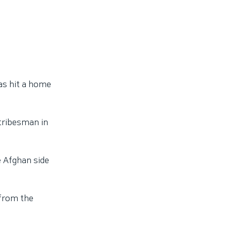
has hit a home
tribesman
in
e Afghan side
 from the