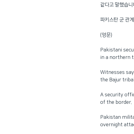
같다고 말했습니
네
비
파키스탄 군 관계
게
이
(영문)
션
으
로
Pakistani secu
이
in a northern t
동
검
Witnesses say 
색
the Bajur triba
으
로
A security off
이
of the border.
등
Pakistan milit
overnight atta