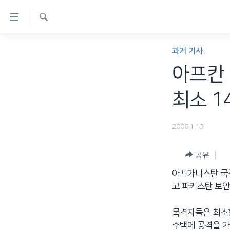
연
결
검
가
한반도
색
과거 기사
능
세계
아프칸 
링
VOD
크
최소 1
라디오
메
프로그램
인
2006.1.13
콘
주파수 안내
텐
공유
츠
아프가니스탄 국경
로
고 파키스탄 보안
이
동
목격자들은 최소한
메
주택에 공격을 가
인