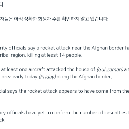
다.
자들은 아직 정확한 희생자 수를 확인하지 않고 있습니다.
rity officials say a rocket attack near the Afghan border 
ribal region, killing at least 14 people.
at least one aircraft attacked the house of
(Gul Zaman)
a 
l area early today
(Friday)
along the Afghan border.
icial says the rocket attack appears to have come from th
ary officials have yet to confirm the number of casualties
ck.