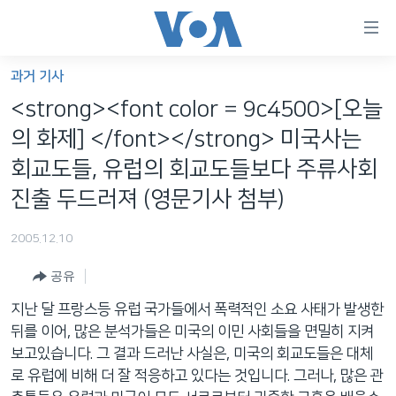
연
결
가
과거 기사
한반도
능
<strong><font color = 9c4500>[오늘
세계
링
의 화제] </font></strong> 미국사는
VOD
크
회교도들, 유럽의 회교도들보다 주류사회
라디오
메
진출 두드러져 (영문기사 첨부)
인
프로그램
콘
FOLLOW US
2005.12.10
주파수 안내
텐
공유
츠
로
지난 달 프랑스등 유럽 국가들에서 폭력적인 소요 사태가 발생한
언어 선택
이
뒤를 이어, 많은 분석가들은 미국의 이민 사회들을 면밀히 지켜
동
보고있습니다. 그 결과 드러난 사실은, 미국의 회교도들은 대체
메
로 유럽에 비해 더 잘 적응하고 있다는 것입니다. 그러나, 많은 관
인