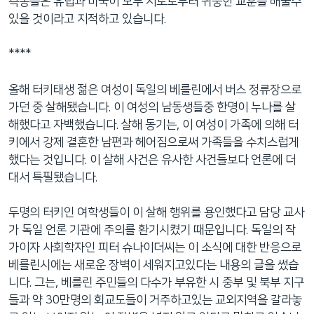
측통들은 유럽과 미국이 모두 서로로부터 귀중한 교훈을 배울수
네
있을 것이라고 지적하고 있습니다.
비
게
****
이
션
올해 터키태생 젊은 여성이 독일의 베를린에서 버스 정류장으로
으
가던 중 살해됐습니다. 이 여성의 남동생들중 한명이 누나를 살
로
해했다고 자백했습니다. 살해 동기는, 이 여성이 가족에 의해 터
이
키에서 강제 결혼한 남편과 헤어짐으로써 가족들을 수치스럽게
동
했다는 것입니다. 이 살해 사건은 유사한 사건들보다 언론에 더
검
대서 특필됐습니다.
색
으
두명의 터키인 여학생들이 이 살해 행위를 용인했다고 담당 교사
로
가 독일 언론 기관에 주의를 환기시켰기 때문입니다. 독일의 작
이
가이자 사회학자인 피터 슈나이더씨는 이 소식에 대한 반응으로
등
베를린시에는 새로운 장벽이 세워지고있다는 내용의 글을 썼습
니다. 그는, 베를린 주민들의 다수가 부유한 시 중부 및 북부 지구
들과 약 30만명의 회교도들이 거주하고있는 교외지역을 갈라놓