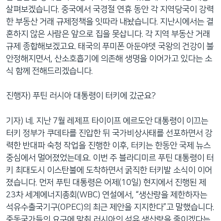
살펴보겠습니다. 중국에서 국경절 연휴 동안 각 지역당국이 강력
한 부동산 거래 규제정책을 잇따라 내놨습니다. 지난시에서는 결
혼하지 않은 사람은 앞으로 집을 못삽니다. 각 지역 부동산 거래
규제 종합해보겠고요. 태국의 푸미폰 아둔야뎃 국왕의 건강이 불
안정해지면서, 산소호흡기에 의존해 생명을 이어가고 있다는 소
식 함께 전해드리겠습니다.
진행자) 푸틴 러시아 대통령이 터키에 갔군요?
기자) 네. 지난 7월 레제프 타이이프 에르도안 대통령이 이끄는
터키 정부가 쿠데타를 진압한 뒤 국가비상사태를 선포하면서 강
력한 반대파 숙청 작업을 진행한 이후, 터키는 한동안 국제 뉴스
중심에서 멀어졌었는데요. 이번 주 블라디미르 푸틴 대통령이 터
키 최대도시 이스탄불에 도착하면서 굵직한 터키발 소식이 이어
졌습니다. 먼저 푸틴 대통령은 어제(10일) 현지에서 진행된 제
23차 세계에너지총회(WBC) 연설에서, “생산량을 제한하자는
석유수출국기구(OPEC)의 최근 제안을 지지한다”고 말했습니다.
중동국가들의 요구에 맞춰 러시아의 석유 생산량을 줄이겠다는