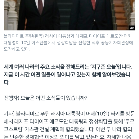
네
비
게
이
션
블라디미르 푸틴(왼쪽) 러시아 대통령과 레제프 타이이프 에르도안 터키
대통령이 10일 이스탄불에서 정상회담을 진행한 직후 공동기자회견장에
으
도착하고 있다.
로
이
세계 여러 나라의 주요 소식을 전해드리는 ‘지구촌 오늘’입니다.
동
지금 이 시간 어떤 일들이 일어나고 있는지 함께 알아보겠습니
검
다.
색
으
진행자) 오늘은 어떤 소식들이 있습니까?
로
이
기자) 블라디미르 푸틴 러시아 대통령이 어제(10일) 터키를 방문
등
해서 레제프 타이이프 에르도안 대통령과 정상회담을 통해 ‘투르
크스트림’ 가스관 건설 계획에 합의했습니다. 이번 두 나라 합의
는 단순한 경제협력 이상의 의미를 담고 있는데요, 자세한 내용