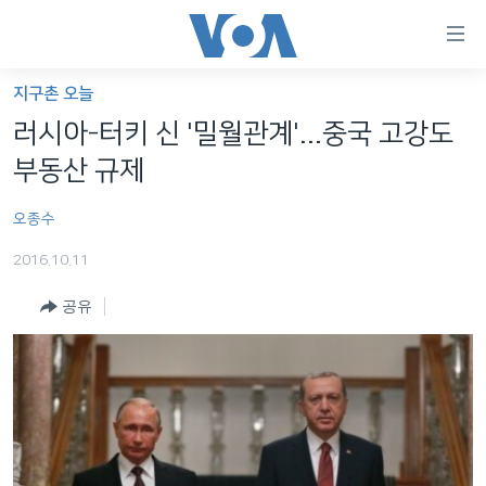
연
결
가
지구촌 오늘
한반도
능
러시아-터키 신 '밀월관계'...중국 고강도
세계
링
부동산 규제
VOD
크
오종수
라디오
메
인
2016.10.11
프로그램
콘
FOLLOW US
공유
주파수 안내
텐
츠
로
언어 선택
이
동
메
인