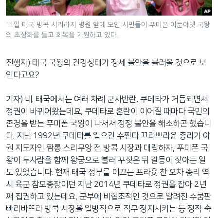
11일 태국 방콕 시리라지 병원 앞에 모인 시민들이 푸미폰 아둔야뎃 국왕
의 초상화를 들고 회복을 기원하고 있다.
진행자) 태국 국왕의 건강상태가 정세 불안을 불러올 것으로 보
인다고요?
기자) 네. 태국에서는 여러 차례 군사반란, 쿠데타가 거듭되면서
정권이 바뀌어왔는데요, 쿠데타로 혼란이 이어질 때마다 국민의
존경을 받는 푸미폰 국왕이 나서서 정정 불안을 해소하곤 했습니
다. 지난 1992년 쿠데타를 일으킨 수찐다 끄라쁘라윤 총리가 야
권 지도자인 짬롱 스리무앙 전 방콕 시장과 대립하자, 푸미폰 국
왕이 두사람을 함께 왕궁으로 불러 꾸짖은 뒤 갈등이 잦아든 일
도 있었습니다. 현재 태국 정부를 이끄는 프라윳 찬 오차 총리 역
시 육군 참모총장이던 지난 2014년 쿠데타로 정권을 잡아 2년
째 집권하고 있는데요, 군부에 비협조적인 것으로 알려진 수쿰판
빠리바뜨라 방콕 시장을 일방적으로 직무 정지시키는 등 정적 숙