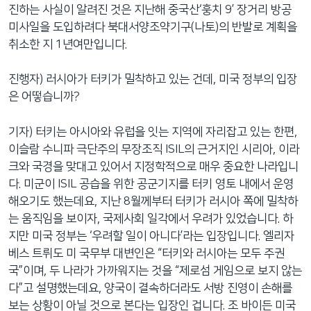
진하는 사실이 알려진 것은 지난해 중국산‘훙치 9’ 장거리 방공
미사일을 도입하려다 북대서양조약기구(나토)의 반발로 계획을
취소한 지 1년여만입니다.
진행자) 러시아가 터키가 밀착하고 있는 건데, 미국 정부의 입장
은 어떻습니까?
기자) 터키는 아시아와 유럽을 잇는 지역에 자리잡고 있는 한편,
이슬람 수니파 극단주의 무장조직 ISIL의 근거지인 시리아, 이라
크와 국경을 맞대고 있어서 지정학적으로 매우 중요한 나라입니
다. 미군이 ISIL 공습을 위한 공군기지를 터키 영토 내에서 운영
해오기도 했는데요, 지난 8월께부터 터키가 러시아 쪽에 밀착하
는 움직임을 보이자, 국제사회 일각에서 우려가 있었습니다. 하
지만 미국 정부는 ‘우려할 일이 아니다’라는 입장입니다. 엘리자
베스 트뤼도 미 국무부 대변인은 “터키와 러시아는 모두 주권
국”이며, 두 나라가 가까워지는 것을 “제로섬 게임으로 보지 않는
다”고 설명했는데요, 양국이 결속하더라도 서방 진영이 손해를
보는 상황이 아닐 것으로 본다는 입장인 겁니다. 조 바이든 미국