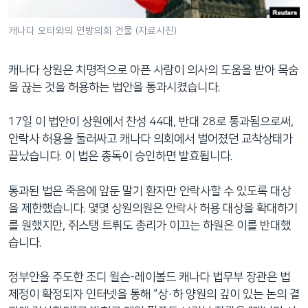
네
비
캐나다 오타와의 연방의회 건물 (자료사진)
게
이
캐나다 상원은 치명적으로 아픈 사람이 의사의 도움을 받아 목숨
션
을 끊는 것을 허용하는 법안을 통과시켰습니다.
으
로
17일 이 법안이 상원에서 찬성 44대, 반대 28로 통과됨으로써,
이
안락사 허용을 둘러싸고 캐나다 의회에서 벌어졌던 교착상태가
동
끝났습니다. 이 법은 총독이 승인하면 발효됩니다.
검
색
통과된 법은 죽음에 앞둔 말기 환자만 안락사할 수 있도록 대상
으
을 제한했습니다. 몇몇 상원의원은 안락사 허용 대상을 확대하기
로
를 원했지만, 쥐스탱 트뤼도 총리가 이끄는 하원은 이를 반대했
이
습니다.
등
정부안을 주도한 조디 윌슨-레이볼드 캐나다 법무부 장관은 법
제정이 확정되자 인터넷을 통해 “상·하 양원의 깊이 있는 논의 결