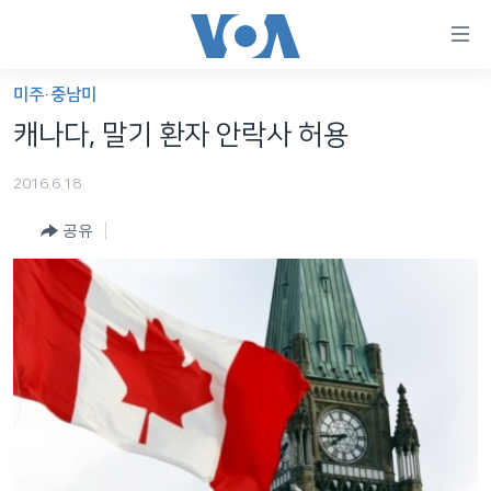
연
결
가
미주·중남미
한반도
능
캐나다, 말기 환자 안락사 허용
세계
링
2016.6.18
VOD
크
공유
라디오
메
인
프로그램
콘
FOLLOW US
주파수 안내
텐
츠
로
언어 선택
이
동
메
인