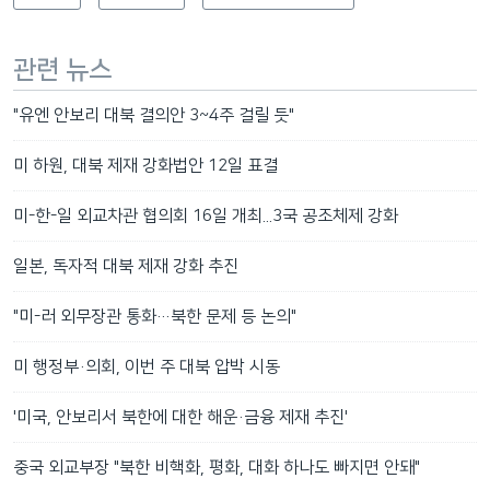
관련 뉴스
"유엔 안보리 대북 결의안 3~4주 걸릴 듯"
미 하원, 대북 제재 강화법안 12일 표결
미-한-일 외교차관 협의회 16일 개최...3국 공조체제 강화
일본, 독자적 대북 제재 강화 추진
"미-러 외무장관 통화…북한 문제 등 논의"
미 행정부·의회, 이번 주 대북 압박 시동
'미국, 안보리서 북한에 대한 해운·금융 제재 추진'
중국 외교부장 "북한 비핵화, 평화, 대화 하나도 빠지면 안돼"