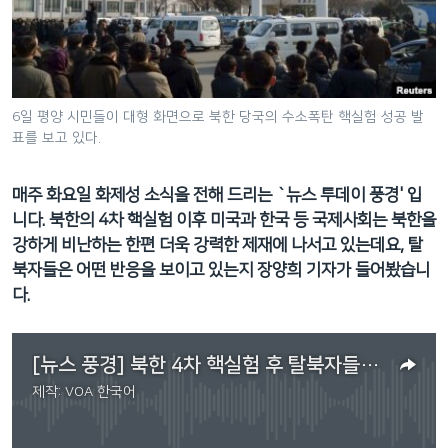
네
비
게
이
션
6일 평양 시민들이 대형 화면으로 북한 당국의 수소폭탄 핵실험 성공 발
표를 보고 있다.
으
로
이
매주 화요일 화제성 소식을 전해 드리는 `뉴스 투데이 풍경' 입
동
니다. 북한의 4차 핵실험 이후 미국과 한국 등 국제사회는 북한을
검
강하게 비난하는 한편 더욱 강력한 제재에 나서고 있는데요, 탈
색
북자들은 어떤 반응을 보이고 있는지 장양희 기자가 들어봤습니
으
다.
로
이
[뉴스 풍경] 북한 4차 핵실험 후 탈북자들 반응
등
제작:
VOA 한국어
No media source currently available