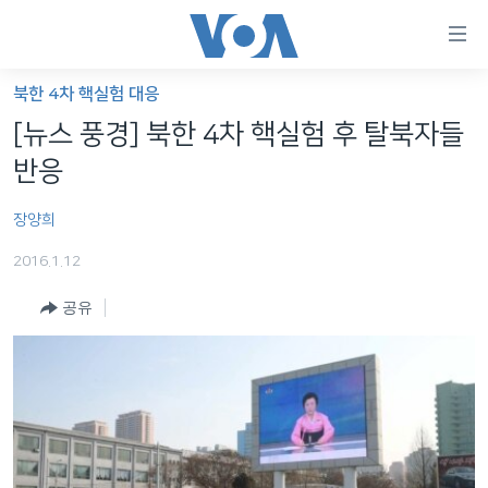
연
결
가
북한 4차 핵실험 대응
한반도
능
[뉴스 풍경] 북한 4차 핵실험 후 탈북자들
세계
링
반응
VOD
크
장양희
라디오
메
인
2016.1.12
프로그램
콘
FOLLOW US
공유
주파수 안내
텐
츠
로
언어 선택
이
동
메
인