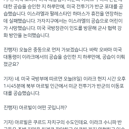
네
대한 공습을 승인한 지 하루만에, 미국 전투기가 반군 포대를 공
비
습했습니다. 이스라엘과 팔레스타인 하마스가 휴전을 연장하는
게
데 실패했습니다. 가자지구에서는 이스라엘의 공습으로 어린이
이
가 사망했습니다. 미국 국방장관이 인도를 방문해 군사 협력 강
션
화 방안을 논의했습니다.
으
로
진행자) 오늘은 중동으로 먼저 가보겠습니다. 바락 오바마 미국
이
대통령이 이라크에서의 공습을 승인한 지 하루만에, 공습이 이뤄
동
졌군요?
검
색
기자) 네. 미국 국방부에 따르면 오늘(8일) 이라크 현지 시간 오후
으
1시45분에 북부 아르빌 인근에서 미군 전투기가 반군의 이동포
로
대를 공습했습니다.
이
등
진행자) 아르빌이 어떤 곳입니까?
기자) 아르빌은 쿠르드 자치구의 수도인데요. 이라크 수니파 반