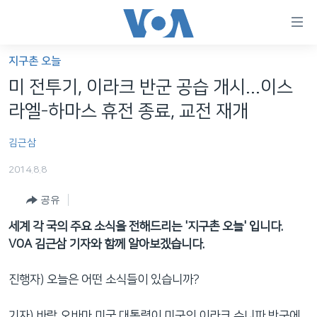
연
결
가
지구촌 오늘
한반도
능
미 전투기, 이라크 반군 공습 개시...이스
세계
링
라엘-하마스 휴전 종료, 교전 재개
VOD
크
김근삼
라디오
메
인
2014.8.8
프로그램
콘
FOLLOW US
공유
주파수 안내
텐
츠
세계 각 국의 주요 소식을 전해드리는 '지구촌 오늘' 입니다.
로
VOA 김근삼 기자와 함께 알아보겠습니다.
언어 선택
이
동
진행자) 오늘은 어떤 소식들이 있습니까?
메
인
기자) 바락 오바마 미국 대통령이 미군의 이라크 수니파 반군에